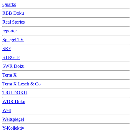
Quarks
RBB Doku
Real Stories
reporter
Spiegel TV
SRF
STRG_F
SWR Doku
Terra X
Terra X Lesch & Co
TRU DOKU
WDR Doku
Welt
Weltspiegel
Y-Kollektiv