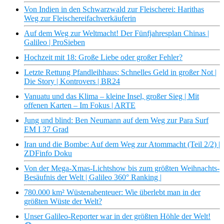
Von Indien in den Schwarzwald zur Fleischerei: Harithas
Weg zur Fleischereifachverkäuferin
Auf dem Weg zur Weltmacht! Der Fünfjahresplan Chinas |
Galileo | ProSieben
Hochzeit mit 18: Große Liebe oder großer Fehler?
Letzte Rettung Pfandleihhaus: Schnelles Geld in großer Not |
Die Story | Kontrovers | BR24
Vanuatu und das Klima – kleine Insel, großer Sieg | Mit
offenen Karten – Im Fokus | ARTE
Jung und blind: Ben Neumann auf dem Weg zur Para Surf
EM I 37 Grad
Iran und die Bombe: Auf dem Weg zur Atommacht (Teil 2/2) |
ZDFinfo Doku
Von der Mega-Xmas-Lichtshow bis zum größten Weihnachts-
Besäufnis der Welt | Galileo 360° Ranking |
780.000 km² Wüstenabenteuer: Wie überlebt man in der
größten Wüste der Welt?
Unser Galileo-Reporter war in der größten Höhle der Welt!