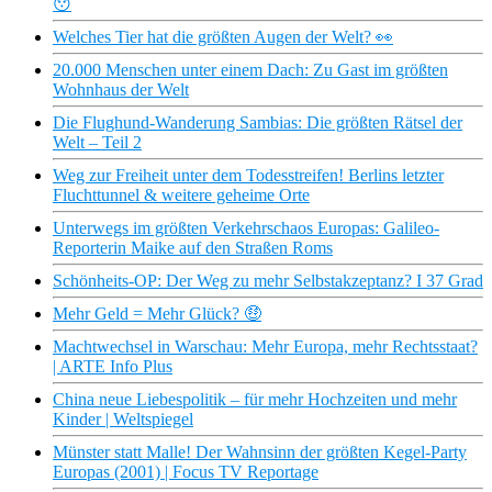
😯
Welches Tier hat die größten Augen der Welt? 👀
20.000 Menschen unter einem Dach: Zu Gast im größten
Wohnhaus der Welt
Die Flughund-Wanderung Sambias: Die größten Rätsel der
Welt – Teil 2
Weg zur Freiheit unter dem Todesstreifen! Berlins letzter
Fluchttunnel & weitere geheime Orte
Unterwegs im größten Verkehrschaos Europas: Galileo-
Reporterin Maike auf den Straßen Roms
Schönheits-OP: Der Weg zu mehr Selbstakzeptanz? I 37 Grad
Mehr Geld = Mehr Glück? 🤑
Machtwechsel in Warschau: Mehr Europa, mehr Rechtsstaat?
| ARTE Info Plus
China neue Liebespolitik – für mehr Hochzeiten und mehr
Kinder | Weltspiegel
Münster statt Malle! Der Wahnsinn der größten Kegel-Party
Europas (2001) | Focus TV Reportage