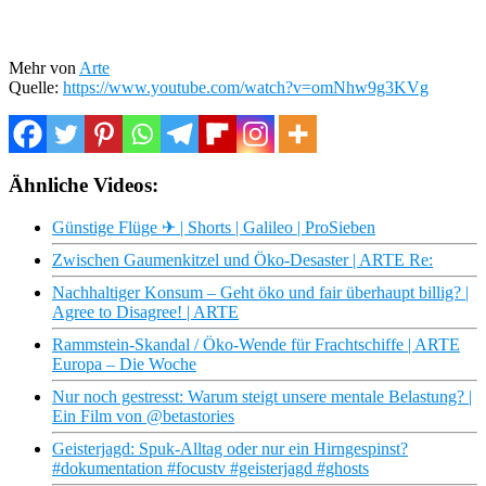
Mehr von
Arte
Quelle:
https://www.youtube.com/watch?v=omNhw9g3KVg
Ähnliche Videos:
Günstige Flüge ✈ | Shorts | Galileo | ProSieben
Zwischen Gaumenkitzel und Öko-Desaster | ARTE Re:
Nachhaltiger Konsum – Geht öko und fair überhaupt billig? |
Agree to Disagree! | ARTE
Rammstein-Skandal / Öko-Wende für Frachtschiffe | ARTE
Europa – Die Woche
Nur noch gestresst: Warum steigt unsere mentale Belastung? |
Ein Film von @betastories
Geisterjagd: Spuk-Alltag oder nur ein Hirngespinst?
#dokumentation #focustv #geisterjagd #ghosts