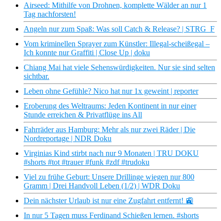
Airseed: Mithilfe von Drohnen, komplette Wälder an nur 1
Tag nachforsten!
Angeln nur zum Spaß: Was soll Catch & Release? | STRG_F
Vom kriminellen Sprayer zum Künstler: Illegal-scheißegal –
Ich konnte nur Graffiti | Close Up | doku
Chiang Mai hat viele Sehenswürdigkeiten. Nur sie sind selten
sichtbar.
Leben ohne Gefühle? Nico hat nur 1x geweint | reporter
Eroberung des Weltraums: Jeden Kontinent in nur einer
Stunde erreichen & Privatflüge ins All
Fahrräder aus Hamburg: Mehr als nur zwei Räder | Die
Nordreportage | NDR Doku
Virginias Kind stirbt nach nur 9 Monaten | TRU DOKU
#shorts #tot #trauer #funk #zdf #trudoku
Viel zu frühe Geburt: Unsere Drillinge wiegen nur 800
Gramm | Drei Handvoll Leben (1/2) | WDR Doku
Dein nächster Urlaub ist nur eine Zugfahrt entfernt! 🚉
In nur 5 Tagen muss Ferdinand Schießen lernen. #shorts