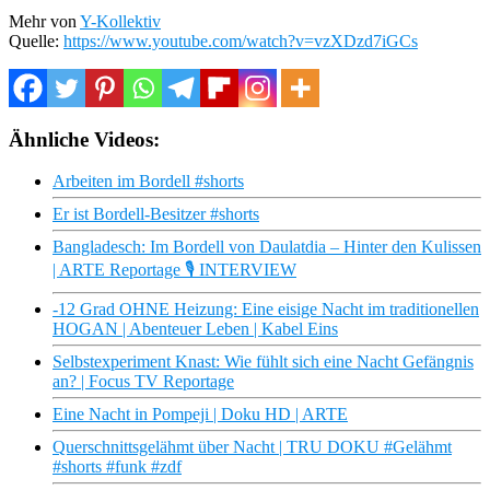
Mehr von
Y-Kollektiv
Quelle:
https://www.youtube.com/watch?v=vzXDzd7iGCs
Ähnliche Videos:
Arbeiten im Bordell #shorts
Er ist Bordell-Besitzer #shorts
Bangladesch: Im Bordell von Daulatdia – Hinter den Kulissen
| ARTE Reportage 🎙️ INTERVIEW
-12 Grad OHNE Heizung: Eine eisige Nacht im traditionellen
HOGAN | Abenteuer Leben | Kabel Eins
Selbstexperiment Knast: Wie fühlt sich eine Nacht Gefängnis
an? | Focus TV Reportage
Eine Nacht in Pompeji | Doku HD | ARTE
Querschnittsgelähmt über Nacht | TRU DOKU #Gelähmt
#shorts #funk #zdf