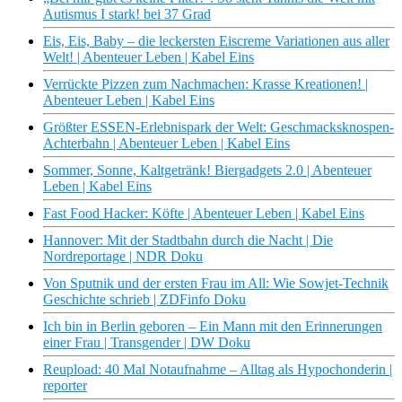
Autismus I stark! bei 37 Grad
Eis, Eis, Baby – die leckersten Eiscreme Variationen aus aller
Welt! | Abenteuer Leben | Kabel Eins
Verrückte Pizzen zum Nachmachen: Krasse Kreationen! |
Abenteuer Leben | Kabel Eins
Größter ESSEN-Erlebnispark der Welt: Geschmacksknospen-
Achterbahn | Abenteuer Leben | Kabel Eins
Sommer, Sonne, Kaltgetränk! Biergadgets 2.0 | Abenteuer
Leben | Kabel Eins
Fast Food Hacker: Köfte | Abenteuer Leben | Kabel Eins
Hannover: Mit der Stadtbahn durch die Nacht | Die
Nordreportage | NDR Doku
Von Sputnik und der ersten Frau im All: Wie Sowjet-Technik
Geschichte schrieb | ZDFinfo Doku
Ich bin in Berlin geboren – Ein Mann mit den Erinnerungen
einer Frau | Transgender | DW Doku
Reupload: 40 Mal Notaufnahme – Alltag als Hypochonderin |
reporter