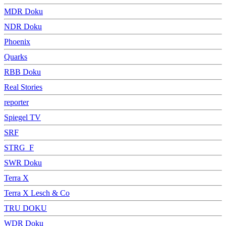
MDR Doku
NDR Doku
Phoenix
Quarks
RBB Doku
Real Stories
reporter
Spiegel TV
SRF
STRG_F
SWR Doku
Terra X
Terra X Lesch & Co
TRU DOKU
WDR Doku