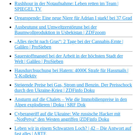
Rushhour in der Notaufnahme: Leben retten im Team |
SPIEGEL TV
Organspende: Eine neue Niere für Adrian I stark! bei 37 Grad
Ausbeutung und Umweltzerstörung bei der
Baumwollproduktion in Usbekistan | ZDFzoom
„Alles riecht nach Gras“: 2 Tage bei der Cannabis-Ernte |
Galileo | ProSieben
Sauerstoffmangel bei der Arbeit in der höchsten Stadt der
Welt | Galileo | ProSieben
Hausdurchsuchung bei Hatern: 4000€ Strafe für Hassmails |
Y-Kollektiv
Steigende Preise bei Gas, Strom und Benzin. Der Preisschock
durch den Ukraine-Krieg | ZDFinfo Doku
Ansturm auf die Chalets – Wie die Immobilienpreise in den
Alpen explodieren | Doku | SRF Dok
Cyberangriff auf die Ukraine: Wie russische Hacker mit
„NotPetya“ den Westen angriffen |ZDFinfo Doku
Leben wir in einem Schwarzen Loch? | 42 – Die Antwort auf
fast alles | ARTE