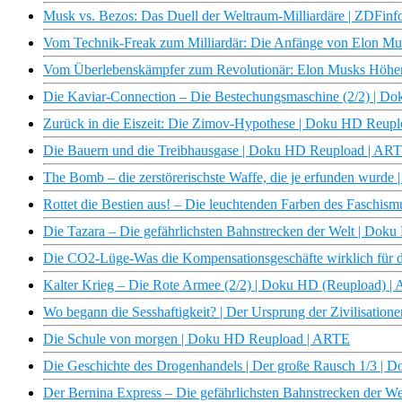
Musk vs. Bezos: Das Duell der Weltraum-Milliardäre | ZDFin
Vom Technik-Freak zum Milliardär: Die Anfänge von Elon Mu
Vom Überlebenskämpfer zum Revolutionär: Elon Musks Höhenf
Die Kaviar-Connection – Die Bestechungsmaschine (2/2) | 
Zurück in die Eiszeit: Die Zimov-Hypothese | Doku HD Reup
Die Bauern und die Treibhausgase | Doku HD Reupload | AR
The Bomb – die zerstörerischste Waffe, die je erfunden wurd
Rottet die Bestien aus! – Die leuchtenden Farben des Faschi
Die Tazara – Die gefährlichsten Bahnstrecken der Welt | Do
Die CO2-Lüge-Was die Kompensationsgeschäfte wirklich für
Kalter Krieg – Die Rote Armee (2/2) | Doku HD (Reupload) |
Wo begann die Sesshaftigkeit? | Der Ursprung der Zivilisatio
Die Schule von morgen | Doku HD Reupload | ARTE
Die Geschichte des Drogenhandels | Der große Rausch 1/3 |
Der Bernina Express – Die gefährlichsten Bahnstrecken der 