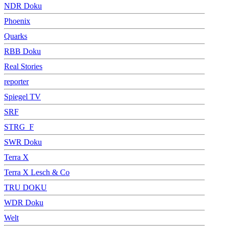
NDR Doku
Phoenix
Quarks
RBB Doku
Real Stories
reporter
Spiegel TV
SRF
STRG_F
SWR Doku
Terra X
Terra X Lesch & Co
TRU DOKU
WDR Doku
Welt