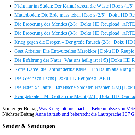
Nicht nur im Süden: Der Kampf gegen die Wüste | Roots (1/
Mutterboden: Die Erde muss leben | Roots (2/5) | Doku HD R
Die Eroberung des Mondes (2/3) | Doku HD Reupload | ARTE
Die Eroberung des Mondes (3/3) | Doku HD Reupload | ARTE
Krieg gegen die Drogen – Der große Rausch (2/3) | Doku HD
Gast-Arbeiter: Die Entwurzelten Marokkos | Doku HD Reupl
Die Erfahrung der Natur | Was uns heilig ist (1/5) | Doku HD
Notre-Dame, die Jahrhundertbaustelle – Ein Raum aus Klang 
Die Gier nach Lachs | Doku HD Reupload | ARTE
Die ersten 54 Jahre – Israelische Soldaten erzählen (2/2) | 
Evangelikale – Mit Gott an die Macht (2/3) | Doku HD Reupl
Vorheriger Beitrag
Was Krieg mit uns macht – Bekenntnisse von Vet
Nächster Beitrag
Anne ist taub und beherrscht die Lautsprache I 37 G
Sender & Sendungen