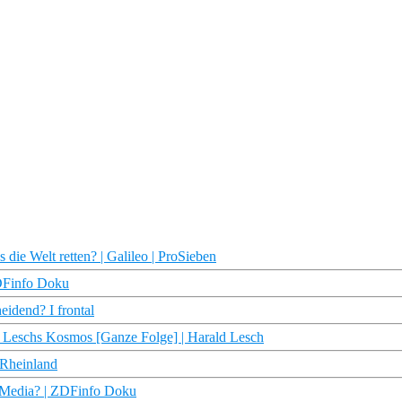
die Welt retten? | Galileo | ProSieben
ZDFinfo Doku
eidend? I frontal
 Leschs Kosmos [Ganze Folge] | Harald Lesch
 Rheinland
al Media? | ZDFinfo Doku