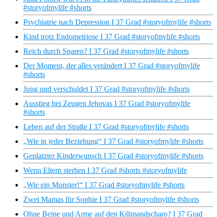
#storyofmylife #shorts
Psychiatrie nach Depression I 37 Grad #storyofmylife #shorts
Kind trotz Endometriose I 37 Grad #storyofmylife #shorts
Reich durch Sparen? I 37 Grad #storyofmylife #shorts
Der Moment, der alles verändert I 37 Grad #storyofmylife
#shorts
Jung und verschuldet I 37 Grad #storyofmylife #shorts
Ausstieg bei Zeugen Jehovas I 37 Grad #storyofmylife
#shorts
Leben auf der Straße I 37 Grad #storyofmylife #shorts
„Wie in jeder Beziehung“ I 37 Grad #storyofmylife #shorts
Geplatzter Kinderwunsch I 37 Grad #storyofmylife #shorts
Wenn Eltern sterben I 37 Grad #shorts #storyofmylife
„Wie ein Monster!“ I 37 Grad #storyofmylife #shorts
Zwei Mamas für Sophie I 37 Grad #storyofmylife #shorts
Ohne Beine und Arme auf den Kilimandscharo? I 37 Grad