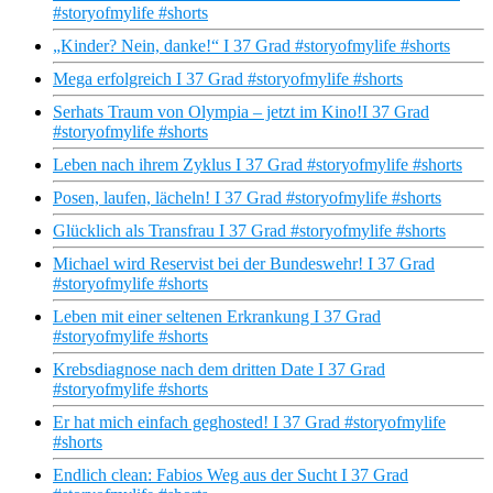
#storyofmylife #shorts
„Kinder? Nein, danke!“ I 37 Grad #storyofmylife #shorts
Mega erfolgreich I 37 Grad #storyofmylife #shorts
Serhats Traum von Olympia – jetzt im Kino!I 37 Grad
#storyofmylife #shorts
Leben nach ihrem Zyklus I 37 Grad #storyofmylife #shorts
Posen, laufen, lächeln! I 37 Grad #storyofmylife #shorts
Glücklich als Transfrau I 37 Grad #storyofmylife #shorts
Michael wird Reservist bei der Bundeswehr! I 37 Grad
#storyofmylife #shorts
Leben mit einer seltenen Erkrankung I 37 Grad
#storyofmylife #shorts
Krebsdiagnose nach dem dritten Date I 37 Grad
#storyofmylife #shorts
Er hat mich einfach geghosted! I 37 Grad #storyofmylife
#shorts
Endlich clean: Fabios Weg aus der Sucht I 37 Grad