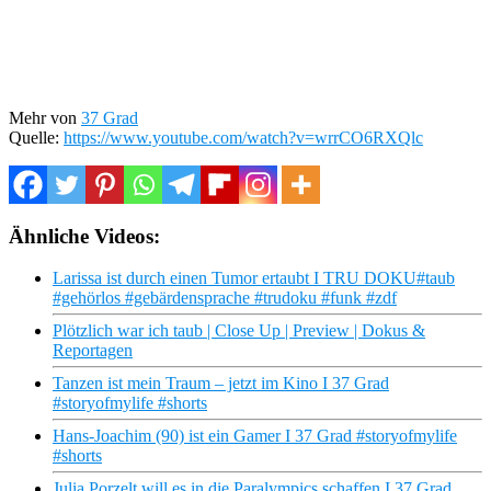
Mehr von
37 Grad
Quelle:
https://www.youtube.com/watch?v=wrrCO6RXQlc
Ähnliche Videos:
Larissa ist durch einen Tumor ertaubt I TRU DOKU#taub
#gehörlos #gebärdensprache #trudoku #funk #zdf
Plötzlich war ich taub | Close Up | Preview | Dokus &
Reportagen
Tanzen ist mein Traum – jetzt im Kino I 37 Grad
#storyofmylife #shorts
Hans-Joachim (90) ist ein Gamer I 37 Grad #storyofmylife
#shorts
Julia Porzelt will es in die Paralympics schaffen I 37 Grad