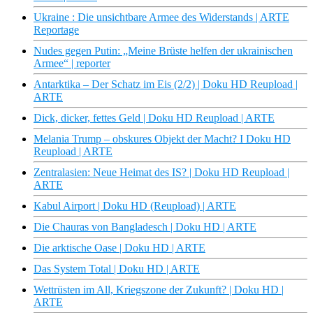
Ukraine : Die unsichtbare Armee des Widerstands | ARTE
Reportage
Nudes gegen Putin: „Meine Brüste helfen der ukrainischen
Armee“ | reporter
Antarktika – Der Schatz im Eis (2/2) | Doku HD Reupload |
ARTE
Dick, dicker, fettes Geld | Doku HD Reupload | ARTE
Melania Trump – obskures Objekt der Macht? I Doku HD
Reupload | ARTE
Zentralasien: Neue Heimat des IS? | Doku HD Reupload |
ARTE
Kabul Airport | Doku HD (Reupload) | ARTE
Die Chauras von Bangladesch | Doku HD | ARTE
Die arktische Oase | Doku HD | ARTE
Das System Total | Doku HD | ARTE
Wettrüsten im All, Kriegszone der Zukunft? | Doku HD |
ARTE