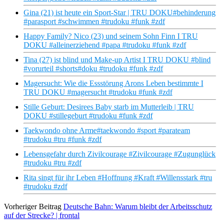
Gina (21) ist heute ein Sport-Star | TRU DOKU#behinderung
#parasport #schwimmen #trudoku #funk #zdf
Happy Family? Nico (23) und seinem Sohn Finn I TRU
DOKU #alleinerziehend #papa #trudoku #funk #zdf
Tina (27) ist blind und Make-up Artist I TRU DOKU #blind
#vorurteil #shorts#doku #trudoku #funk #zdf
Magersucht: Wie die Essstörung Arons Leben bestimmte I
TRU DOKU #magersucht #trudoku #funk #zdf
Stille Geburt: Desirees Baby starb im Mutterleib | TRU
DOKU #stillegeburt #trudoku #funk #zdf
Taekwondo ohne Arme#taekwondo #sport #parateam
#trudoku #tru #funk #zdf
Lebensgefahr durch Zivilcourage #Zivilcourage #Zugunglück
#trudoku #tru #zdf
Rita singt für ihr Leben #Hoffnung #Kraft #Willensstark #tru
#trudoku #zdf
Vorheriger Beitrag
Deutsche Bahn: Warum bleibt der Arbeitsschutz
auf der Strecke? | frontal