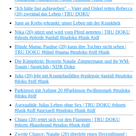
“Ich hätte fast aufgegeben” – Vater und Onkel retten Rebecca
(26) zweimal das Leben | TRU DOKU
Jung an Krebs erkrankt: unser Leben mit der Krankheit
Nika (20) stürzt und wird vom Pferd getreten | TRU DOKU
#shorts #pferde #unfall #trudoku #funk #zdf
Blinde Mama: Pauline (20) kann ihre Tochter nicht sehen |
TRU DOKU #blind #mama #trudoku #zdf #funk
Die Kämpferin: Boxerin Natalie Zimmermann und ihr WM-
Traum | Sportclub | NDR Doku
Julia (20) lebt mit Krampfanfällen #epilepsie #anfall #trudoku
#doku #zdf #funk
Parkinson mit Anfang 20 #Parkinson #willensstark #trudoku
#doku #zdf
Asexualität: Julias Leben ohne Sex | TRU DOKU #shorts
#funk #zdf #asexuell #trudoku #funk #zdf
Chiara (20) rettet sich vor den Flammen | TRU DOKU
#shorts #hausbrand #trudou #funk #zdf
Zweite Chance: Natalie (20) überlebt einen Herzstillstand |