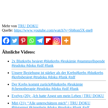
Mehr von
TRU DOKU
Quelle:
https://www.youtube.com/watch?v=Sb8om5X-me8
Ähnliche Videos:
2x Blutkrebs besiegt #blutkrebs #leukämie #stammzellspende
#trudoku #doku #zdf #funk
Unsere Beziehung ist stärker als der Krebs#krebs #blutkrebs
#krebsbesiegt #trudoku #doku #funk #zdf
Der Krebs kommt zurück#blutkrebs #leukämie
#chemotherapie #trudoku #doku #zdf #funk
Evelyn (20): „Ich hatte Angst um mein Leben | TRU DOKU
Miri (21): “Alle unterschätzen mich” | TRU DOKU
#blutarmut #kämpferin #doku #trudoku #funk #zdf