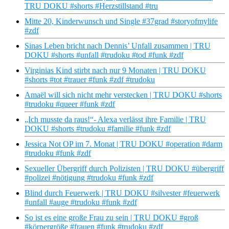
TRU DOKU #shorts #Herzstillstand #tru
Mitte 20, Kinderwunsch und Single #37grad #storyofmylife
#zdf
Sinas Leben bricht nach Dennis’ Unfall zusammen | TRU
DOKU #shorts #unfall #trudoku #tod #funk #zdf
Virginias Kind stirbt nach nur 9 Monaten | TRU DOKU
#shorts #tot #trauer #funk #zdf #trudoku
Amaël will sich nicht mehr verstecken | TRU DOKU #shorts
#trudoku #queer #funk #zdf
„Ich musste da raus!“- Alexa verlässt ihre Familie | TRU
DOKU #shorts #trudoku #familie #funk #zdf
Jessica Not OP im 7. Monat | TRU DOKU #operation #darm
#trudoku #funk #zdf
Sexueller Übergriff durch Polizisten | TRU DOKU #übergriff
#polizei #nötigung #trudoku #funk #zdf
Blind durch Feuerwerk | TRU DOKU #silvester #feuerwerk
#unfall #auge #trudoku #funk #zdf
So ist es eine große Frau zu sein | TRU DOKU #groß
#körpergröße #frauen #funk #trudoku #zdf