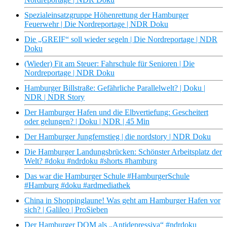
Spezialeinsatzgruppe Höhenrettung der Hamburger
Feuerwehr | Die Nordreportage | NDR Doku
Die „GREIF“ soll wieder segeln | Die Nordreportage | NDR
Doku
(Wieder) Fit am Steuer: Fahrschule für Senioren | Die
Nordreportage | NDR Doku
Hamburger Billstraße: Gefährliche Parallelwelt? | Doku |
NDR | NDR Story
Der Hamburger Hafen und die Elbvertiefung: Gescheitert
oder gelungen? | Doku | NDR | 45 Min
Der Hamburger Jungfernstieg | die nordstory | NDR Doku
Die Hamburger Landungsbrücken: Schönster Arbeitsplatz der
Welt? #doku #ndrdoku #shorts #hamburg
Das war die Hamburger Schule #HamburgerSchule
#Hamburg #doku #ardmediathek
China in Shoppinglaune! Was geht am Hamburger Hafen vor
sich? | Galileo | ProSieben
Der Hamburger DOM als „Antidepressiva“ #ndrdoku