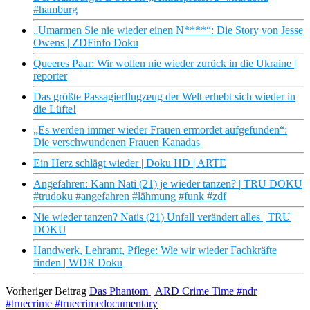
#hamburg
„Umarmen Sie nie wieder einen N****“: Die Story von Jesse
Owens | ZDFinfo Doku
Queeres Paar: Wir wollen nie wieder zurück in die Ukraine |
reporter
Das größte Passagierflugzeug der Welt erhebt sich wieder in
die Lüfte!
„Es werden immer wieder Frauen ermordet aufgefunden“:
Die verschwundenen Frauen Kanadas
Ein Herz schlägt wieder | Doku HD | ARTE
Angefahren: Kann Nati (21) je wieder tanzen? | TRU DOKU
#trudoku #angefahren #lähmung #funk #zdf
Nie wieder tanzen? Natis (21) Unfall verändert alles | TRU
DOKU
Handwerk, Lehramt, Pflege: Wie wir wieder Fachkräfte
finden | WDR Doku
Vorheriger Beitrag
Das Phantom | ARD Crime Time #ndr
#truecrime #truecrimedocumentary