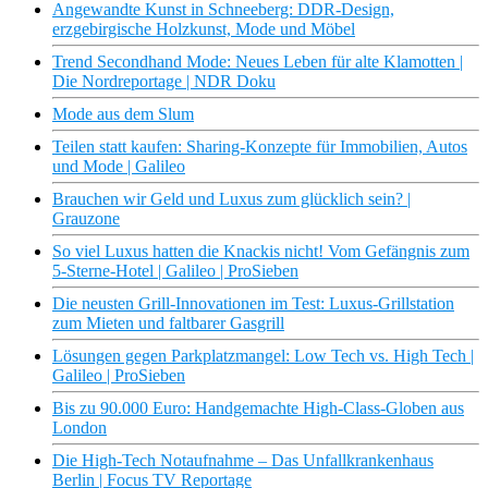
Angewandte Kunst in Schneeberg: DDR-Design,
erzgebirgische Holzkunst, Mode und Möbel
Trend Secondhand Mode: Neues Leben für alte Klamotten |
Die Nordreportage | NDR Doku
Mode aus dem Slum
Teilen statt kaufen: Sharing-Konzepte für Immobilien, Autos
und Mode | Galileo
Brauchen wir Geld und Luxus zum glücklich sein? |
Grauzone
So viel Luxus hatten die Knackis nicht! Vom Gefängnis zum
5-Sterne-Hotel | Galileo | ProSieben
Die neusten Grill-Innovationen im Test: Luxus-Grillstation
zum Mieten und faltbarer Gasgrill
Lösungen gegen Parkplatzmangel: Low Tech vs. High Tech |
Galileo | ProSieben
Bis zu 90.000 Euro: Handgemachte High-Class-Globen aus
London
Die High-Tech Notaufnahme – Das Unfallkrankenhaus
Berlin | Focus TV Reportage