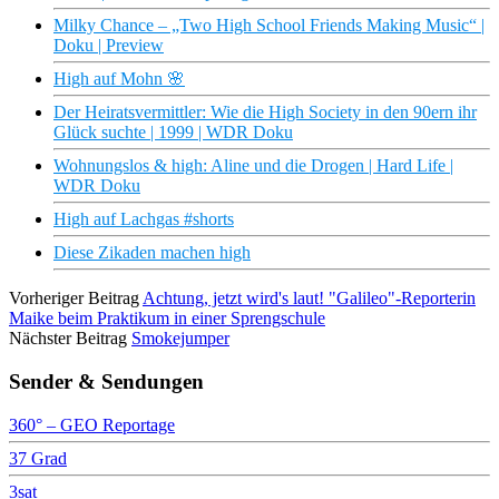
Milky Chance – „Two High School Friends Making Music“ |
Doku | Preview
High auf Mohn 🌸
Der Heiratsvermittler: Wie die High Society in den 90ern ihr
Glück suchte | 1999 | WDR Doku
Wohnungslos & high: Aline und die Drogen | Hard Life |
WDR Doku
High auf Lachgas #shorts
Diese Zikaden machen high
Vorheriger Beitrag
Achtung, jetzt wird's laut! "Galileo"-Reporterin
Maike beim Praktikum in einer Sprengschule
Nächster Beitrag
Smokejumper
Sender & Sendungen
360° – GEO Reportage
37 Grad
3sat