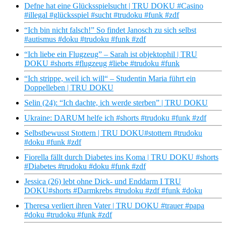
Defne hat eine Glücksspielsucht | TRU DOKU #Casino
#illegal #glücksspiel #sucht #trudoku #funk #zdf
“Ich bin nicht falsch!” So findet Janosch zu sich selbst
#autismus #doku #trudoku #funk #zdf
“Ich liebe ein Flugzeug” – Sarah ist objektophil | TRU
DOKU #shorts #flugzeug #liebe #trudoku #funk
“Ich strippe, weil ich will“ – Studentin Maria führt ein
Doppelleben | TRU DOKU
Selin (24): “Ich dachte, ich werde sterben” | TRU DOKU
Ukraine: DARUM helfe ich #shorts #trudoku #funk #zdf
Selbstbewusst Stottern | TRU DOKU#stottern #trudoku
#doku #funk #zdf
Fiorella fällt durch Diabetes ins Koma | TRU DOKU #shorts
#Diabetes #trudoku #doku #funk #zdf
Jessica (26) lebt ohne Dick- und Enddarm I TRU
DOKU#shorts #Darmkrebs #trudoku #zdf #funk #doku
Theresa verliert ihren Vater | TRU DOKU #trauer #papa
#doku #trudoku #funk #zdf