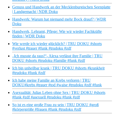
Genuss und Handwerk an der Mecklenburgischen Seenplatte
| Landgemacht | NDR Doku
Handwerk: Warum hat niemand mehr Bock drauf? | WDR
Doku
Handwerk, Lehramt, Pflege: Wie wir wieder Fachkräfte
finden | WDR Doku
Wie werde ich wieder glücklich? | TRU DOKU #shorts
#verlust #trauer #funk #trudoku #zdf
„Ich musste da raus!“- Alexa verlässt ihre Familie | TRU
DOKU #shorts #trudoku #familie #funk #zdf
Ich bin unheilbar krank | TRU DOKU #shorts #krankheit
#trudoku #funk #zdf
Ich habe meine Familie an Krebs verloren | TRU
DOKU#krebs #trauer #tod #waise #trudoku #zdf #funk
Asexualität: Julias Leben ohne Sex | TRU DOKU #shorts
#funk #zdf #asexuell #trudoku #funk #zdf
So ist es eine große Frau zu sein | TRU DOKU #groß
#körpergröße #frauen #funk #trudoku #zdf