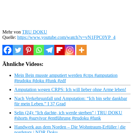
Mehr von
TRU DOKU
Quelle:
https://www.youtube.com/watch?v=vN1FPC0YP_4
Ähnliche Videos:
Mein Bein musste amputiert werden #crps #amputation
#trudoku #doku #funk #zdf
Amputation wegen CRPS: Ich will lieber ohne Arme leben!
Nach Verkehrsunfall und Amputation: “Ich bin sehr dankbar
für mein Leben.” I 37 Grad
Selin (24): “Ich dachte, ich werde sterben” | TRU DOKU
#shorts #survivor #entführung #trudoku #funk
Handwerk aus dem Norden – Die Wohntraum-Erfüller | die
nordstory | NDR Doku