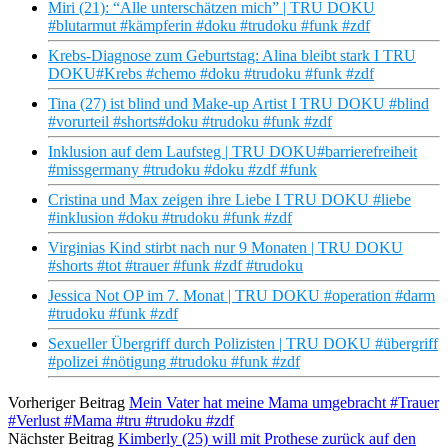
Miri (21): “Alle unterschätzen mich” | TRU DOKU
#blutarmut #kämpferin #doku #trudoku #funk #zdf
Krebs-Diagnose zum Geburtstag: Alina bleibt stark I TRU
DOKU#Krebs #chemo #doku #trudoku #funk #zdf
Tina (27) ist blind und Make-up Artist I TRU DOKU #blind
#vorurteil #shorts#doku #trudoku #funk #zdf
Inklusion auf dem Laufsteg | TRU DOKU#barrierefreiheit
#missgermany #trudoku #doku #zdf #funk
Cristina und Max zeigen ihre Liebe I TRU DOKU #liebe
#inklusion #doku #trudoku #funk #zdf
Virginias Kind stirbt nach nur 9 Monaten | TRU DOKU
#shorts #tot #trauer #funk #zdf #trudoku
Jessica Not OP im 7. Monat | TRU DOKU #operation #darm
#trudoku #funk #zdf
Sexueller Übergriff durch Polizisten | TRU DOKU #übergriff
#polizei #nötigung #trudoku #funk #zdf
Vorheriger Beitrag
Mein Vater hat meine Mama umgebracht #Trauer
#Verlust #Mama #tru #trudoku #zdf
Nächster Beitrag
Kimberly (25) will mit Prothese zurück auf den