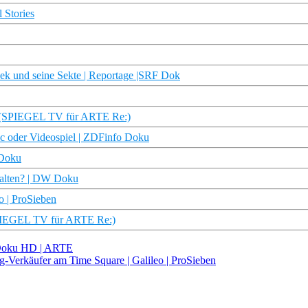
 Stories
sek und seine Sekte | Reportage |SRF Dok
en (SPIEGEL TV für ARTE Re:)
ic oder Videospiel | ZDFinfo Doku
 Doku
stalten? | DW Doku
o | ProSieben
SPIEGEL TV für ARTE Re:)
| Doku HD | ARTE
g-Verkäufer am Time Square | Galileo | ProSieben