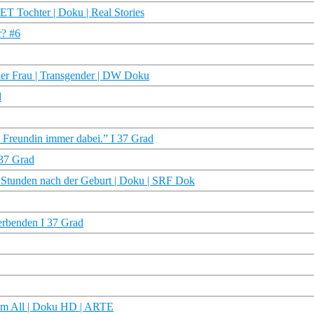
 Tochter | Doku | Real Stories
r? #6
ner Frau | Transgender | DW Doku
d
 Freundin immer dabei.” I 37 Grad
 37 Grad
 Stunden nach der Geburt | Doku | SRF Dok
terbenden I 37 Grad
dem All | Doku HD | ARTE