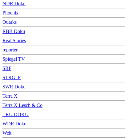
NDR Doku
Phoenix
Quarks
RBB Doku
Real Stories
reporter
Spiegel TV
SRF
STRG_F
SWR Doku
Terra X
Terra X Lesch & Co
TRU DOKU
WDR Doku
Welt