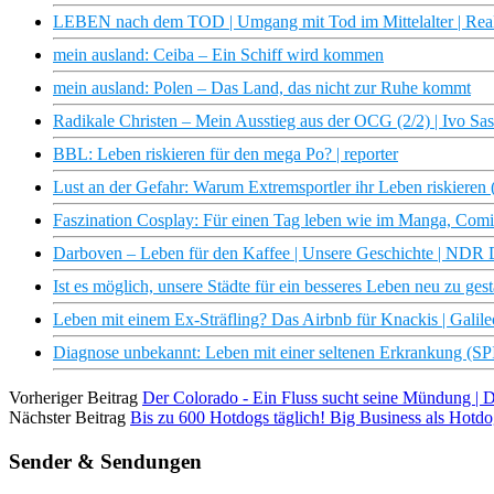
LEBEN nach dem TOD | Umgang mit Tod im Mittelalter | Real
mein ausland: Ceiba – Ein Schiff wird kommen
mein ausland: Polen – Das Land, das nicht zur Ruhe kommt
Radikale Christen – Mein Ausstieg aus der OCG (2/2) | Ivo Sa
BBL: Leben riskieren für den mega Po? | reporter
Lust an der Gefahr: Warum Extremsportler ihr Leben riskier
Faszination Cosplay: Für einen Tag leben wie im Manga, Com
Darboven – Leben für den Kaffee | Unsere Geschichte | NDR
Ist es möglich, unsere Städte für ein besseres Leben neu zu ge
Leben mit einem Ex-Sträfling? Das Airbnb für Knackis | Galile
Diagnose unbekannt: Leben mit einer seltenen Erkrankung (
Vorheriger Beitrag
Der Colorado - Ein Fluss sucht seine Mündung 
Nächster Beitrag
Bis zu 600 Hotdogs täglich! Big Business als Hotdo
Sender & Sendungen