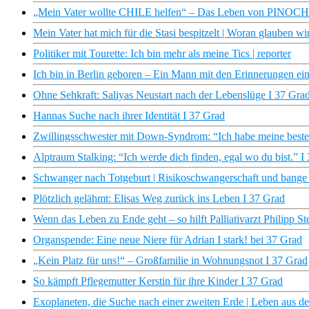
„Mein Vater wollte CHILE helfen“ – Das Leben von PINOCHET
Mein Vater hat mich für die Stasi bespitzelt | Woran glauben wi
Politiker mit Tourette: Ich bin mehr als meine Tics | reporter
Ich bin in Berlin geboren – Ein Mann mit den Erinnerungen ei
Ohne Sehkraft: Saliyas Neustart nach der Lebenslüge I 37 Gra
Hannas Suche nach ihrer Identität I 37 Grad
Zwillingsschwester mit Down-Syndrom: “Ich habe meine beste
Alptraum Stalking: “Ich werde dich finden, egal wo du bist.” I
Schwanger nach Totgeburt | Risikoschwangerschaft und bange
Plötzlich gelähmt: Elisas Weg zurück ins Leben I 37 Grad
Wenn das Leben zu Ende geht – so hilft Palliativarzt Philipp S
Organspende: Eine neue Niere für Adrian I stark! bei 37 Grad
„Kein Platz für uns!“ – Großfamilie in Wohnungsnot I 37 Grad
So kämpft Pflegemutter Kerstin für ihre Kinder I 37 Grad
Exoplaneten, die Suche nach einer zweiten Erde | Leben aus 