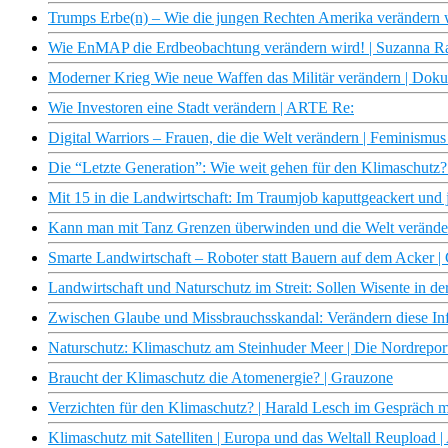
Trumps Erbe(n) – Wie die jungen Rechten Amerika verändern 
Wie EnMAP die Erdbeobachtung verändern wird! | Suzanna Ra
Moderner Krieg Wie neue Waffen das Militär verändern | Dok
Wie Investoren eine Stadt verändern | ARTE Re:
Digital Warriors – Frauen, die die Welt verändern | Feminism
Die “Letzte Generation”: Wie weit gehen für den Klimaschutz?
Mit 15 in die Landwirtschaft: Im Traumjob kaputtgeackert und 
Kann man mit Tanz Grenzen überwinden und die Welt veränd
Smarte Landwirtschaft – Roboter statt Bauern auf dem Acker | 
Landwirtschaft und Naturschutz im Streit: Sollen Wisente in d
Zwischen Glaube und Missbrauchsskandal: Verändern diese Infl
Naturschutz: Klimaschutz am Steinhuder Meer | Die Nordrep
Braucht der Klimaschutz die Atomenergie? | Grauzone
Verzichten für den Klimaschutz? | Harald Lesch im Gespräch m
Klimaschutz mit Satelliten | Europa und das Weltall Reupload