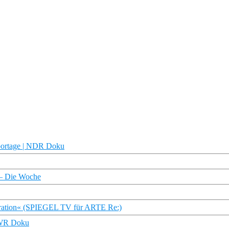
eportage | NDR Doku
 – Die Woche
eration« (SPIEGEL TV für ARTE Re:)
 SWR Doku