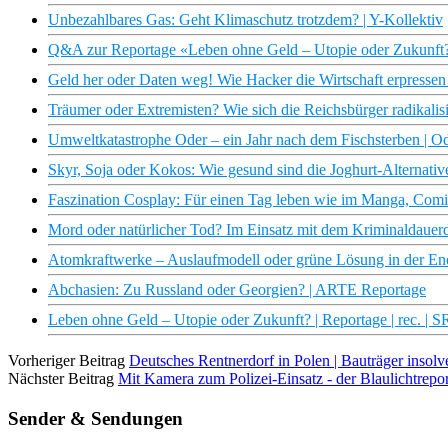
Unbezahlbares Gas: Geht Klimaschutz trotzdem? | Y-Kollektiv
Q&A zur Reportage «Leben ohne Geld – Utopie oder Zukunft?» 
Geld her oder Daten weg! Wie Hacker die Wirtschaft erpresse
Träumer oder Extremisten? Wie sich die Reichsbürger radikali
Umweltkatastrophe Oder – ein Jahr nach dem Fischsterben | Od
Skyr, Soja oder Kokos: Wie gesund sind die Joghurt-Alternativ
Faszination Cosplay: Für einen Tag leben wie im Manga, Com
Mord oder natürlicher Tod? Im Einsatz mit dem Kriminaldauer
Atomkraftwerke – Auslaufmodell oder grüne Lösung in der Ener
Abchasien: Zu Russland oder Georgien? | ARTE Reportage
Leben ohne Geld – Utopie oder Zukunft? | Reportage | rec. | S
Vorheriger Beitrag
Deutsches Rentnerdorf in Polen | Bauträger insolv
Nächster Beitrag
Mit Kamera zum Polizei-Einsatz - der Blaulichtrepor
Sender & Sendungen