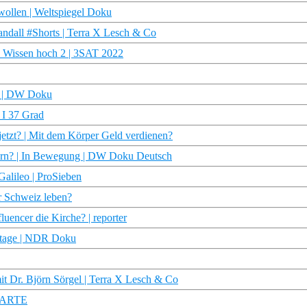
wollen | Weltspiegel Doku
ndall #Shorts | Terra X Lesch & Co
u Wissen hoch 2 | 3SAT 2022
us | DW Doku
 I 37 Grad
jetzt? | Mit dem Körper Geld verdienen?
ern? | In Bewegung | DW Doku Deutsch
Galileo | ProSieben
er Schweiz leben?
uencer die Kirche? | reporter
ortage | NDR Doku
it Dr. Björn Sörgel | Terra X Lesch & Co
 | ARTE