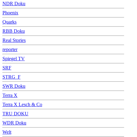
NDR Doku
Phoenix
Quarks
RBB Doku
Real Stories
reporter
Spiegel TV
SRF
STRG_F
SWR Doku
Terra X
Terra X Lesch & Co
TRU DOKU
WDR Doku
Welt