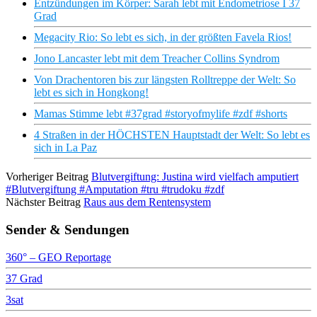
Entzündungen im Körper: Sarah lebt mit Endometriose I 37
Grad
Megacity Rio: So lebt es sich, in der größten Favela Rios!
Jono Lancaster lebt mit dem Treacher Collins Syndrom
Von Drachentoren bis zur längsten Rolltreppe der Welt: So
lebt es sich in Hongkong!
Mamas Stimme lebt #37grad #storyofmylife #zdf #shorts
4 Straßen in der HÖCHSTEN Hauptstadt der Welt: So lebt es
sich in La Paz
Vorheriger Beitrag
Blutvergiftung: Justina wird vielfach amputiert
#Blutvergiftung #Amputation #tru #trudoku #zdf
Nächster Beitrag
Raus aus dem Rentensystem
Sender & Sendungen
360° – GEO Reportage
37 Grad
3sat