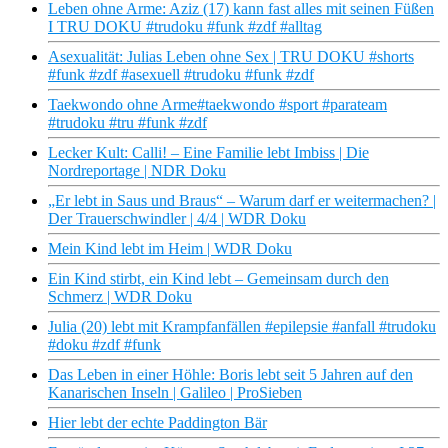
Leben ohne Arme: Aziz (17) kann fast alles mit seinen Füßen
I TRU DOKU #trudoku #funk #zdf #alltag
Asexualität: Julias Leben ohne Sex | TRU DOKU #shorts
#funk #zdf #asexuell #trudoku #funk #zdf
Taekwondo ohne Arme#taekwondo #sport #parateam
#trudoku #tru #funk #zdf
Lecker Kult: Calli! – Eine Familie lebt Imbiss | Die
Nordreportage | NDR Doku
„Er lebt in Saus und Braus“ – Warum darf er weitermachen? |
Der Trauerschwindler | 4/4 | WDR Doku
Mein Kind lebt im Heim | WDR Doku
Ein Kind stirbt, ein Kind lebt – Gemeinsam durch den
Schmerz | WDR Doku
Julia (20) lebt mit Krampfanfällen #epilepsie #anfall #trudoku
#doku #zdf #funk
Das Leben in einer Höhle: Boris lebt seit 5 Jahren auf den
Kanarischen Inseln | Galileo | ProSieben
Hier lebt der echte Paddington Bär