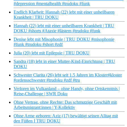
#depression #mentalhealth #trudoku #funk
Endlich Klarheit: Hannah (22) lebt mit einer unheilbaren
Krankheit | TRU DOKU
Hannah (22) lebt mit einer unheilbaren Krankheit | TRU
DOKU #shorts #Ataxie #lästern #trudoku #funk
Denise lebt mit Misophonie | TRU DOKU #misophonie
#funk #trudoku #short #zdf
Julia (20) lebt mit Epilepsie | TRU DOKU
Sandra (18) lebt in einer Mutter-Kind-Einrichtung | TRU
DOKU
Schwester Clarita (26) lebt seit 1.5 Jahren im Kloster#kloster
#ordensschwester #trudoku #zdf #tru
Verloren im Vulkanland – ohne Handy, ohne Ortskenntnis |
Reise-Challenge | SWR Doku
Ohne Vertrag, ohne Rechte: Das schmutzige Geschäft mit
Arbeitsmigrant:innen | Y-Kollektiv
Ohne Arme geboren: Aziz (17) bewältigt seinen Alltag mit
den Füßen I TRU DOKU