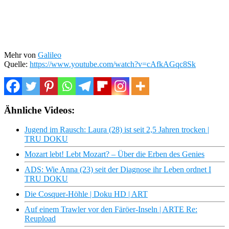
Mehr von
Galileo
Quelle:
https://www.youtube.com/watch?v=cAfkAGqc8Sk
Ähnliche Videos:
Jugend im Rausch: Laura (28) ist seit 2,5 Jahren trocken |
TRU DOKU
Mozart lebt! Lebt Mozart? – Über die Erben des Genies
ADS: Wie Anna (23) seit der Diagnose ihr Leben ordnet I
TRU DOKU
Die Cosquer-Höhle | Doku HD | ART
Auf einem Trawler vor den Färöer-Inseln | ARTE Re:
Reupload