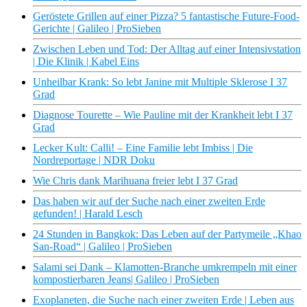
Geröstete Grillen auf einer Pizza? 5 fantastische Future-Food-
Gerichte | Galileo | ProSieben
Zwischen Leben und Tod: Der Alltag auf einer Intensivstation
| Die Klinik | Kabel Eins
Unheilbar Krank: So lebt Janine mit Multiple Sklerose I 37
Grad
Diagnose Tourette – Wie Pauline mit der Krankheit lebt I 37
Grad
Lecker Kult: Calli! – Eine Familie lebt Imbiss | Die
Nordreportage | NDR Doku
Wie Chris dank Marihuana freier lebt I 37 Grad
Das haben wir auf der Suche nach einer zweiten Erde
gefunden! | Harald Lesch
24 Stunden in Bangkok: Das Leben auf der Partymeile „Khao
San-Road“ | Galileo | ProSieben
Salami sei Dank – Klamotten-Branche umkrempeln mit einer
kompostierbaren Jeans| Galileo | ProSieben
Exoplaneten, die Suche nach einer zweiten Erde | Leben aus