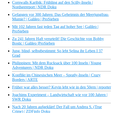
Cornwalls Karibik: Frühling auf den Scilly-Inseln |
Nordseereport | NDR Doku
Gefangen vor 300 Jahren: Das Geheimnis der Meerjungfrau-
Mumie? | Galileo | ProSieben
Mit 102 Jahren fast jeden Tag auf hoher See | Galileo |
ProSieben
Zu 241 Jahren Haft verurteilt! Die Geschichte von Bobby
Bostic | Galileo |ProSieben
Jung, blind, selbstbestimmt: So lebt Selina ihr Leben I 37
Grad
Philippinen: Mit dem Rucksack über 100 Inseln | Young
Adventurers | NDR Doku
Konflikt im Chinesischen Meer – Spratly-Inseln | Crazy
Borders | ARTE
Früher war alles besser? Kevin lebt wie in den 50ern | reporter
Joachims Experiment – Landwirtschaft wie vor 100 Jahren |
SWR Doku
Nach 20 Jahren aufgeklärt! Der Fall um Andrea S. (True
Crime) | ZDFinfo Doku