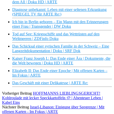
dem All | Doku HD | ARTE
Diagnose unbekannt: Leben mit einer seltenen Erkrankung
(SPIEGEL TV für ARTE Re:)
Ich bin in Berlin geboren – Ein Mann mit den Erinnerungen
einer Frau | Transgender | DW Doku
Tod auf See: Kriegsschiffe und das Wettrüsten auf den
Weltmeeren | ZDFinfo Doku
Das Schicksal einer syrischen Familie in der Schweiz – Eine
Langzeitdokumentation | Doku | SRF Dok
Kaiser Franz Joseph I.: Das Ende einer Ära | Dokumente, die
die Welt bewegen | Doku HD | ARTE
Elizabeth II: Das Ende einer Epoche | Mit offenen Karten –
Im Fokus | ARTE
Das Geschäft mit einer Delikatesse | ARTE Re:
Vorheriger Beitrag
HOFFMANNS LIEBLINGSGERICHT!
Kohlroulade mit lecker Speckkartoffeln 🥔 | Abenteuer Leben |
Kabel Eins
Nächster Beitrag
Israel-Libanon: Einigung über Seegrenze | Mit
offenen Karten - Im Fokus | ARTE