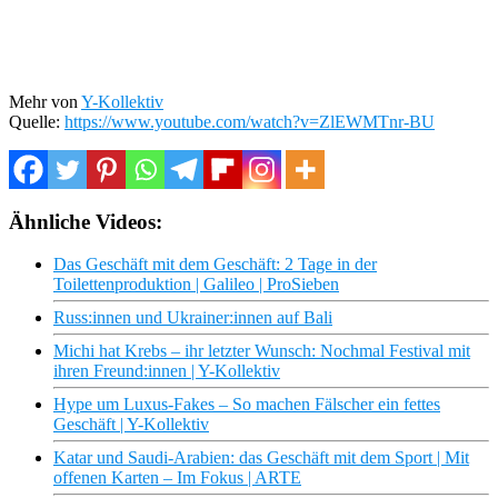
Mehr von
Y-Kollektiv
Quelle:
https://www.youtube.com/watch?v=ZlEWMTnr-BU
Ähnliche Videos:
Das Geschäft mit dem Geschäft: 2 Tage in der
Toilettenproduktion | Galileo | ProSieben
Russ:innen und Ukrainer:innen auf Bali
Michi hat Krebs – ihr letzter Wunsch: Nochmal Festival mit
ihren Freund:innen | Y-Kollektiv
Hype um Luxus-Fakes – So machen Fälscher ein fettes
Geschäft | Y-Kollektiv
Katar und Saudi-Arabien: das Geschäft mit dem Sport | Mit
offenen Karten – Im Fokus | ARTE