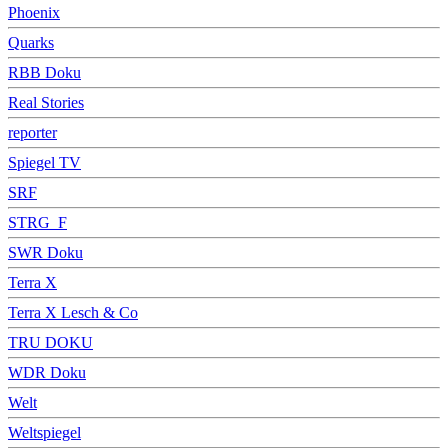
Phoenix
Quarks
RBB Doku
Real Stories
reporter
Spiegel TV
SRF
STRG_F
SWR Doku
Terra X
Terra X Lesch & Co
TRU DOKU
WDR Doku
Welt
Weltspiegel