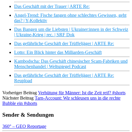
Das Geschäft mit der Trauer | ARTE Re:
Angel-Trend: Fische fangen ohne schlechtes Gewissen, geht
das? | Y-Kollektiv
Das Bangen um die Liebsten | Ukrainer:innen in der Schweiz
| Ukraine-Krieg | rec. | SRF Dok
Das gefährliche Geschäft der Trüffeljäger | ARTE Re:
Lotto: Ein Blick hinter das Milliarden-Geschäft
Kambodscha: Das Geschäft chinesischer Scam-Fabriken und
Menschenhandel | Weltspiegel Podcast
Das gefährliche Geschäft der Trüffeljäger | ARTE Re:
Reupload
Vorheriger Beitrag
Verhütung für Männer: Ist die Zeit reif? #shorts
Nächster Beitrag
Tarn-Account: Wir schleusen uns in die rechte
Bubble ein #shorts
Sender & Sendungen
360° – GEO Reportage