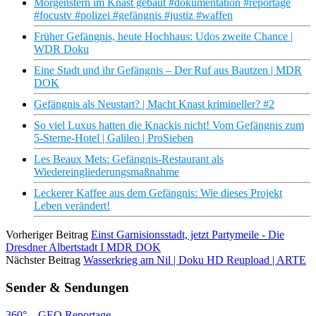
Morgenstern im Knast gebaut #dokumentation #reportage
#focustv #polizei #gefängnis #justiz #waffen
Früher Gefängnis, heute Hochhaus: Udos zweite Chance |
WDR Doku
Eine Stadt und ihr Gefängnis – Der Ruf aus Bautzen | MDR
DOK
Gefängnis als Neustart? | Macht Knast krimineller? #2
So viel Luxus hatten die Knackis nicht! Vom Gefängnis zum
5-Sterne-Hotel | Galileo | ProSieben
Les Beaux Mets: Gefängnis-Restaurant als
Wiedereingliederungsmaßnahme
Leckerer Kaffee aus dem Gefängnis: Wie dieses Projekt
Leben verändert!
Vorheriger Beitrag
Einst Garnisionsstadt, jetzt Partymeile - Die
Dresdner Albertstadt I MDR DOK
Nächster Beitrag
Wasserkrieg am Nil | Doku HD Reupload | ARTE
Sender & Sendungen
360° – GEO Reportage