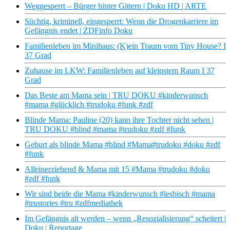
Weggesperrt – Bürger hinter Gittern | Doku HD | ARTE
Süchtig, kriminell, eingesperrt: Wenn die Drogenkarriere im
Gefängnis endet | ZDFinfo Doku
Familienleben im Minihaus: (K)ein Traum vom Tiny House? I
37 Grad
Zuhause im LKW: Familienleben auf kleinstem Raum I 37
Grad
Das Beste am Mama sein | TRU DOKU #kinderwunsch
#mama #glücklich #trudoku #funk #zdf
Blinde Mama: Pauline (20) kann ihre Tochter nicht sehen |
TRU DOKU #blind #mama #trudoku #zdf #funk
Geburt als blinde Mama #blind #Mama#trudoku #doku #zdf
#funk
Alleinerziehend & Mama mit 15 #Mama #trudoku #doku
#zdf #funk
Wir sind beide die Mama #kinderwunsch #lesbisch #mama
#trustories #tru #zdfmediathek
Im Gefängnis alt werden – wenn „Resozialisierung“ scheitert |
Doku | Reportage