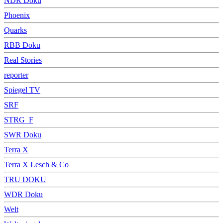
NDR Doku
Phoenix
Quarks
RBB Doku
Real Stories
reporter
Spiegel TV
SRF
STRG_F
SWR Doku
Terra X
Terra X Lesch & Co
TRU DOKU
WDR Doku
Welt