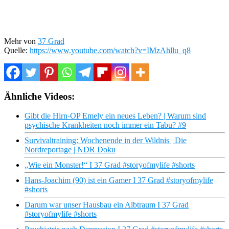
Mehr von
37 Grad
Quelle:
https://www.youtube.com/watch?v=IMzAhllu_q8
Ähnliche Videos:
Gibt die Hirn-OP Emely ein neues Leben? | Warum sind
psychische Krankheiten noch immer ein Tabu? #9
Survivaltraining: Wochenende in der Wildnis | Die
Nordreportage | NDR Doku
„Wie ein Monster!“ I 37 Grad #storyofmylife #shorts
Hans-Joachim (90) ist ein Gamer I 37 Grad #storyofmylife
#shorts
Darum war unser Hausbau ein Albtraum I 37 Grad
#storyofmylife #shorts