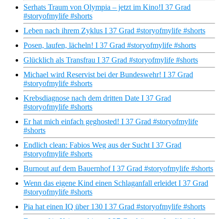
Serhats Traum von Olympia – jetzt im Kino!I 37 Grad
#storyofmylife #shorts
Leben nach ihrem Zyklus I 37 Grad #storyofmylife #shorts
Posen, laufen, lächeln! I 37 Grad #storyofmylife #shorts
Glücklich als Transfrau I 37 Grad #storyofmylife #shorts
Michael wird Reservist bei der Bundeswehr! I 37 Grad
#storyofmylife #shorts
Krebsdiagnose nach dem dritten Date I 37 Grad
#storyofmylife #shorts
Er hat mich einfach geghosted! I 37 Grad #storyofmylife
#shorts
Endlich clean: Fabios Weg aus der Sucht I 37 Grad
#storyofmylife #shorts
Burnout auf dem Bauernhof I 37 Grad #storyofmylife #shorts
Wenn das eigene Kind einen Schlaganfall erleidet I 37 Grad
#storyofmylife #shorts
Pia hat einen IQ über 130 I 37 Grad #storyofmylife #shorts