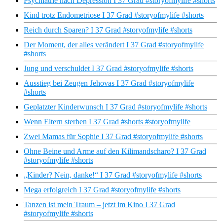
Psychiatrie nach Depression I 37 Grad #storyofmylife #shorts
Kind trotz Endometriose I 37 Grad #storyofmylife #shorts
Reich durch Sparen? I 37 Grad #storyofmylife #shorts
Der Moment, der alles verändert I 37 Grad #storyofmylife
#shorts
Jung und verschuldet I 37 Grad #storyofmylife #shorts
Ausstieg bei Zeugen Jehovas I 37 Grad #storyofmylife
#shorts
Geplatzter Kinderwunsch I 37 Grad #storyofmylife #shorts
Wenn Eltern sterben I 37 Grad #shorts #storyofmylife
Zwei Mamas für Sophie I 37 Grad #storyofmylife #shorts
Ohne Beine und Arme auf den Kilimandscharo? I 37 Grad
#storyofmylife #shorts
„Kinder? Nein, danke!“ I 37 Grad #storyofmylife #shorts
Mega erfolgreich I 37 Grad #storyofmylife #shorts
Tanzen ist mein Traum – jetzt im Kino I 37 Grad
#storyofmylife #shorts