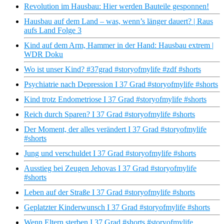
Revolution im Hausbau: Hier werden Bauteile gesponnen!
Hausbau auf dem Land – was, wenn’s länger dauert? | Raus
aufs Land Folge 3
Kind auf dem Arm, Hammer in der Hand: Hausbau extrem |
WDR Doku
Wo ist unser Kind? #37grad #storyofmylife #zdf #shorts
Psychiatrie nach Depression I 37 Grad #storyofmylife #shorts
Kind trotz Endometriose I 37 Grad #storyofmylife #shorts
Reich durch Sparen? I 37 Grad #storyofmylife #shorts
Der Moment, der alles verändert I 37 Grad #storyofmylife
#shorts
Jung und verschuldet I 37 Grad #storyofmylife #shorts
Ausstieg bei Zeugen Jehovas I 37 Grad #storyofmylife
#shorts
Leben auf der Straße I 37 Grad #storyofmylife #shorts
Geplatzter Kinderwunsch I 37 Grad #storyofmylife #shorts
Wenn Eltern sterben I 37 Grad #shorts #storyofmylife