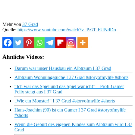
Mehr von
37 Grad
Quelle:
https://www.youtube.com/watch?v=Pz7f_FUNdDo
Ähnliche Videos:
Darum war unser Hausbau ein Albtraum I 37 Grad
Albtraum Wohnungssuche I 37 Grad #storyofmylife #shorts
“Ich war das Spiel und das Spiel war ich!” – Profi-Gamer
Felix steigt aus I 37 Grad
„Wie ein Monster!“ I 37 Grad #storyofmylife #shorts
Hans-Joachim (90) ist ein Gamer I 37 Grad #storyofmylife
#shorts
Wenn die Geburt des eigenen Kindes zum Albtraum wird I 37
Grad