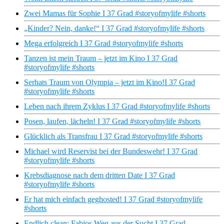
Zwei Mamas für Sophie I 37 Grad #storyofmylife #shorts
„Kinder? Nein, danke!“ I 37 Grad #storyofmylife #shorts
Mega erfolgreich I 37 Grad #storyofmylife #shorts
Tanzen ist mein Traum – jetzt im Kino I 37 Grad
#storyofmylife #shorts
Serhats Traum von Olympia – jetzt im Kino!I 37 Grad
#storyofmylife #shorts
Leben nach ihrem Zyklus I 37 Grad #storyofmylife #shorts
Posen, laufen, lächeln! I 37 Grad #storyofmylife #shorts
Glücklich als Transfrau I 37 Grad #storyofmylife #shorts
Michael wird Reservist bei der Bundeswehr! I 37 Grad
#storyofmylife #shorts
Krebsdiagnose nach dem dritten Date I 37 Grad
#storyofmylife #shorts
Er hat mich einfach geghosted! I 37 Grad #storyofmylife
#shorts
Endlich clean: Fabios Weg aus der Sucht I 37 Grad