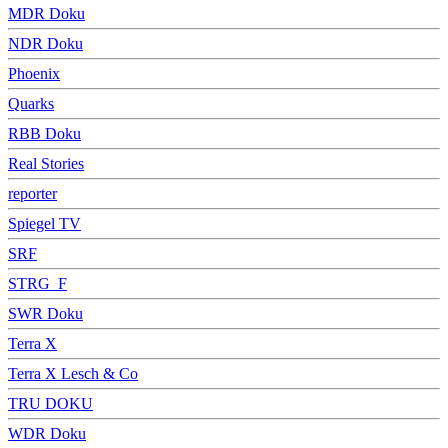
MDR Doku
NDR Doku
Phoenix
Quarks
RBB Doku
Real Stories
reporter
Spiegel TV
SRF
STRG_F
SWR Doku
Terra X
Terra X Lesch & Co
TRU DOKU
WDR Doku