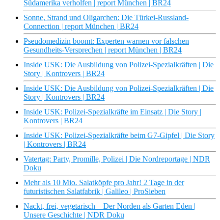
Südamerika verholfen | report München | BR24
Sonne, Strand und Oligarchen: Die Türkei-Russland-
Connection | report München | BR24
Pseudomedizin boomt: Experten warnen vor falschen
Gesundheits-Versprechen | report München | BR24
Inside USK: Die Ausbildung von Polizei-Spezialkräften | Die
Story | Kontrovers | BR24
Inside USK: Die Ausbildung von Polizei-Spezialkräften | Die
Story | Kontrovers | BR24
Inside USK: Polizei-Spezialkräfte im Einsatz | Die Story |
Kontrovers | BR24
Inside USK: Polizei-Spezialkräfte beim G7-Gipfel | Die Story
| Kontrovers | BR24
Vatertag: Party, Promille, Polizei | Die Nordreportage | NDR
Doku
Mehr als 10 Mio. Salatköpfe pro Jahr! 2 Tage in der
futuristischen Salatfabrik | Galileo | ProSieben
Nackt, frei, vegetarisch – Der Norden als Garten Eden |
Unsere Geschichte | NDR Doku