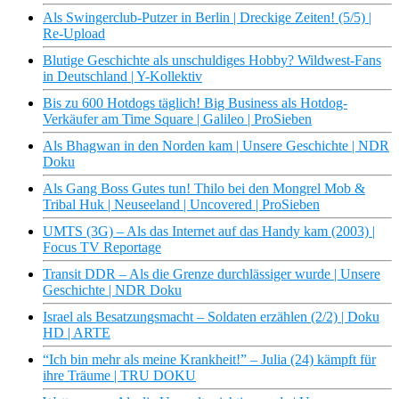
Als Swingerclub-Putzer in Berlin | Dreckige Zeiten! (5/5) |
Re-Upload
Blutige Geschichte als unschuldiges Hobby? Wildwest-Fans
in Deutschland | Y-Kollektiv
Bis zu 600 Hotdogs täglich! Big Business als Hotdog-
Verkäufer am Time Square | Galileo | ProSieben
Als Bhagwan in den Norden kam | Unsere Geschichte | NDR
Doku
Als Gang Boss Gutes tun! Thilo bei den Mongrel Mob &
Tribal Huk | Neuseeland | Uncovered | ProSieben
UMTS (3G) – Als das Internet auf das Handy kam (2003) |
Focus TV Reportage
Transit DDR – Als die Grenze durchlässiger wurde | Unsere
Geschichte | NDR Doku
Israel als Besatzungsmacht – Soldaten erzählen (2/2) | Doku
HD | ARTE
“Ich bin mehr als meine Krankheit!” – Julia (24) kämpft für
ihre Träume | TRU DOKU