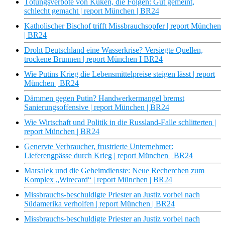
Tötungsverbote von Küken, die Folgen: Gut gemeint,
schlecht gemacht | report München | BR24
Katholischer Bischof trifft Missbrauchsopfer | report München
| BR24
Droht Deutschland eine Wasserkrise? Versiegte Quellen,
trockene Brunnen | report München I BR24
Wie Putins Krieg die Lebensmittelpreise steigen lässt | report
München | BR24
Dämmen gegen Putin? Handwerkermangel bremst
Sanierungsoffensive | report München | BR24
Wie Wirtschaft und Politik in die Russland-Falle schlitterten |
report München | BR24
Genervte Verbraucher, frustrierte Unternehmer:
Lieferengpässe durch Krieg | report München | BR24
Marsalek und die Geheimdienste: Neue Recherchen zum
Komplex „Wirecard“ | report München | BR24
Missbrauchs-beschuldigte Priester an Justiz vorbei nach
Südamerika verholfen | report München | BR24
Missbrauchs-beschuldigte Priester an Justiz vorbei nach