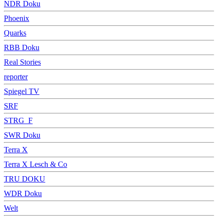
NDR Doku
Phoenix
Quarks
RBB Doku
Real Stories
reporter
Spiegel TV
SRF
STRG_F
SWR Doku
Terra X
Terra X Lesch & Co
TRU DOKU
WDR Doku
Welt