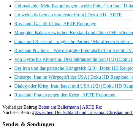
Unbreakable: Mein Kampf gegen „weiße Folter“ im Iran | Do
Umweltaktivisten an vorderster Front | Doku HD | ARTE
Russland: Gas für China | ARTE Reportage
Mongolei: Balance zwischen Russland und China | Mit offene
China und Russland – ungleiche Partner | Mit offenen Karten
Russland & China – Wie die große Freundschaft im Kreml-TV 
Von Kyros bis Khomeini. Drei Jahrtausende Iran (1/3) | Dok
Der Iran und das persische Königreich (2/3) | Doku HD Reup
Embargo: Iran im Würgegriff der USA | Doku HD Reupload 
Dialog oder Krieg: Iran, Israel und USA (2/2) | Doku HD Reu
Russland: Frauen gegen den Krieg | ARTE Reportage
Vorheriger Beitrag
Beten am Ballermann | ARTE Re:
Nächster Beitrag
Zwischen Deutschland und Tansania: Christian und 
Sender & Sendungen