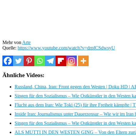
Mehr von
Arte
Quelle:
https://www.youtube.com/watch?v=drpfCSdwsyU
Ähnliche Videos:
Russland, China, Iran: Front gegen den Westen | Doku HD | 
Singen für den Sozialismus – Wie Ostkünstler in den West
Flucht aus dem Iran: Wie Toki (25) für ihre Freiheit kämpfte 
Inside Iran: Journalismus unter Dauerzensur – Wie wir im Iran 
Singen für den Sozialismus – Wie Ostkünstler in den Weste
ALS MUTTI IN DEN WESTEN GING – Von den Eltern zurü