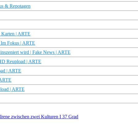
kus & Repotagen
n Karten | ARTE
 – Im Fokus | ARTE
inszeniert wird | Fake News | ARTE
u HD Reupload | ARTE
load | ARTE
| ARTE
pload | ARTE
Irene zwischen zwei Kulturen I 37 Grad