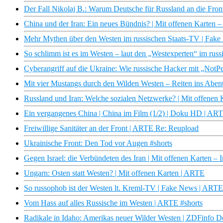
Der Fall Nikolaj B.: Warum Deutsche für Russland an die Front
China und der Iran: Ein neues Bündnis? | Mit offenen Karten 
Mehr Mythen über den Westen im russischen Staats-TV | Fak
So schlimm ist es im Westen – laut den „Westexperten“ im rus
Cyberangriff auf die Ukraine: Wie russische Hacker mit „Not
Mit vier Mustangs durch den Wilden Westen – Reiten ins Abe
Russland und Iran: Welche sozialen Netzwerke? | Mit offenen
Ein vergangenes China | China im Film (1/2) | Doku HD | AR
Freiwillige Sanitäter an der Front | ARTE Re: Reupload
Ukrainische Front: Den Tod vor Augen #shorts
Gegen Israel: die Verbündeten des Iran | Mit offenen Karten 
Ungarn: Osten statt Westen? | Mit offenen Karten | ARTE
So russophob ist der Westen lt. Kreml-TV | Fake News | ARTE
Vom Hass auf alles Russische im Westen | ARTE #shorts
Radikale in Idaho: Amerikas neuer Wilder Westen | ZDFinfo 