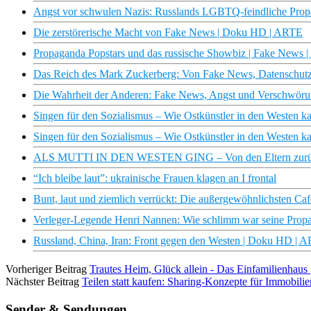
Angst vor schwulen Nazis: Russlands LGBTQ-feindliche Pro
Die zerstörerische Macht von Fake News | Doku HD | ARTE
Propaganda Popstars und das russische Showbiz | Fake News 
Das Reich des Mark Zuckerberg: Von Fake News, Datenschut
Die Wahrheit der Anderen: Fake News, Angst und Verschwör
Singen für den Sozialismus – Wie Ostkünstler in den Weste
Singen für den Sozialismus – Wie Ostkünstler in den West
ALS MUTTI IN DEN WESTEN GING – Von den Eltern zurü
“Ich bleibe laut”: ukrainische Frauen klagen an I frontal
Bunt, laut und ziemlich verrückt: Die außergewöhnlichsten Ca
Verleger-Legende Henri Nannen: Wie schlimm war seine Pro
Russland, China, Iran: Front gegen den Westen | Doku HD | 
Vorheriger Beitrag
Trautes Heim, Glück allein - Das Einfamilienha
Nächster Beitrag
Teilen statt kaufen: Sharing-Konzepte für Immobili
Sender & Sendungen