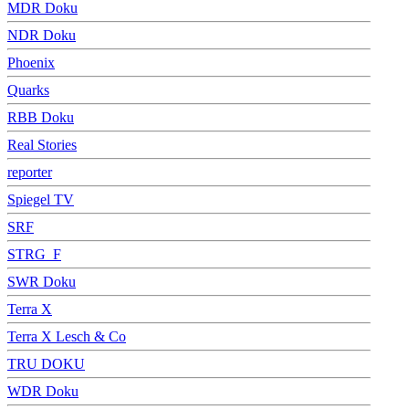
MDR Doku
NDR Doku
Phoenix
Quarks
RBB Doku
Real Stories
reporter
Spiegel TV
SRF
STRG_F
SWR Doku
Terra X
Terra X Lesch & Co
TRU DOKU
WDR Doku