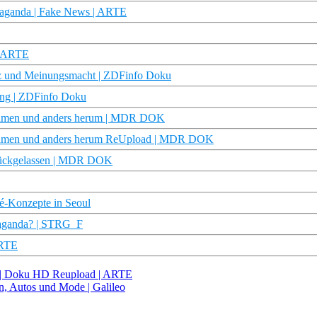
paganda | Fake News | ARTE
| ARTE
z und Meinungsmacht | ZDFinfo Doku
ung | ZDFinfo Doku
n kamen und anders herum | MDR DOK
en kamen und anders herum ReUpload | MDR DOK
ckgelassen | MDR DOK
fé-Konzepte in Seoul
paganda? | STRG_F
ARTE
us | Doku HD Reupload | ARTE
en, Autos und Mode | Galileo