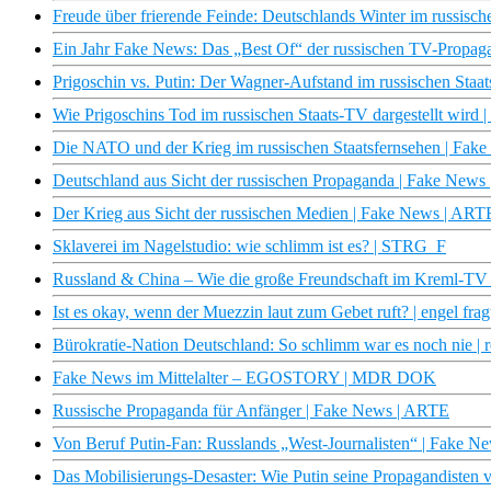
Freude über frierende Feinde: Deutschlands Winter im russis
Ein Jahr Fake News: Das „Best Of“ der russischen TV-Prop
Prigoschin vs. Putin: Der Wagner-Aufstand im russischen Sta
Wie Prigoschins Tod im russischen Staats-TV dargestellt wird
Die NATO und der Krieg im russischen Staatsfernsehen | Fak
Deutschland aus Sicht der russischen Propaganda | Fake News
Der Krieg aus Sicht der russischen Medien | Fake News | ART
Sklaverei im Nagelstudio: wie schlimm ist es? | STRG_F
Russland & China – Wie die große Freundschaft im Kreml-TV 
Ist es okay, wenn der Muezzin laut zum Gebet ruft? | engel frag
Bürokratie-Nation Deutschland: So schlimm war es noch nie |
Fake News im Mittelalter – EGOSTORY | MDR DOK
Russische Propaganda für Anfänger | Fake News | ARTE
Von Beruf Putin-Fan: Russlands „West-Journalisten“ | Fake 
Das Mobilisierungs-Desaster: Wie Putin seine Propagandisten 