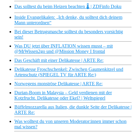
Das solltest du beim Heizen beachten 🌡️ | ZDFinfo Doku
Inside Evangelikalen: „Ich denke, du solltest dich deinem
Mann unterordnen“
Bei dieser Betrugsmasche solltest du besonders vorsichtig
sein!
Was DU jetzt über INFLATION wissen musst – mit
@MrWissen2go und @Mission Money I frontal
Das Geschäft mit einer Delikatesse | ARTE Re:
Delikatesse Froschschenkel: Zwischen Gaumenkitzel und
Artenschutz (SPIEGEL TV für ARTE Re:)
Norwegens monströse Delikatesse | ARTE Re:
Durian-Boom in Malaysia – Geld verdienen mit der
Kotzfrucht. Delikatesse oder Ekel? | Weltspiegel
Büffelmozzarella aus Italien, die dunkle Seite der Delikatesse |
ARTE Re:
Was wolltest du von unseren Moderator:innen immer schon
mal wissen?