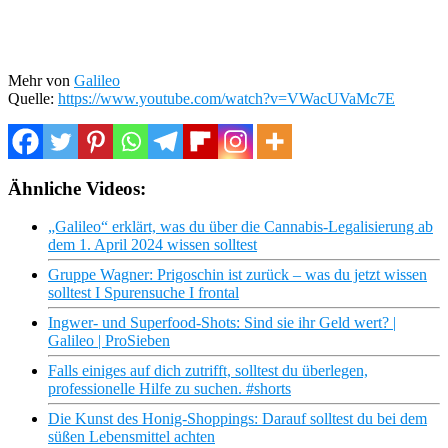
Mehr von
Galileo
Quelle:
https://www.youtube.com/watch?v=VWacUVaMc7E
Ähnliche Videos:
„Galileo“ erklärt, was du über die Cannabis-Legalisierung ab
dem 1. April 2024 wissen solltest
Gruppe Wagner: Prigoschin ist zurück – was du jetzt wissen
solltest I Spurensuche I frontal
Ingwer- und Superfood-Shots: Sind sie ihr Geld wert? |
Galileo | ProSieben
Falls einiges auf dich zutrifft, solltest du überlegen,
professionelle Hilfe zu suchen. #shorts
Die Kunst des Honig-Shoppings: Darauf solltest du bei dem
süßen Lebensmittel achten