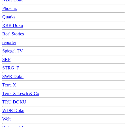
Phoenix
Quarks
RBB Doku
Real Stories
reporter
Spiegel TV
SRF
STRG_F
SWR Doku
Terra X
Terra X Lesch & Co
TRU DOKU
WDR Doku
Welt