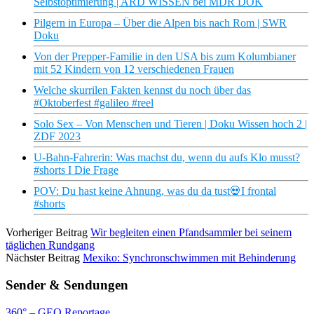
Selbstoptimierung | ARD WISSEN bei MDR DOK
Pilgern in Europa – Über die Alpen bis nach Rom | SWR
Doku
Von der Prepper-Familie in den USA bis zum Kolumbianer
mit 52 Kindern von 12 verschiedenen Frauen
Welche skurrilen Fakten kennst du noch über das
#Oktoberfest #galileo #reel
Solo Sex – Von Menschen und Tieren | Doku Wissen hoch 2 |
ZDF 2023
U-Bahn-Fahrerin: Was machst du, wenn du aufs Klo musst?
#shorts I Die Frage
POV: Du hast keine Ahnung, was du da tust💀I frontal
#shorts
Vorheriger Beitrag
Wir begleiten einen Pfandsammler bei seinem
täglichen Rundgang
Nächster Beitrag
Mexiko: Synchronschwimmen mit Behinderung
Sender & Sendungen
360° – GEO Reportage