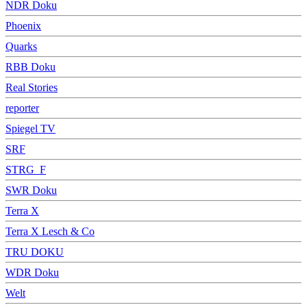
NDR Doku
Phoenix
Quarks
RBB Doku
Real Stories
reporter
Spiegel TV
SRF
STRG_F
SWR Doku
Terra X
Terra X Lesch & Co
TRU DOKU
WDR Doku
Welt