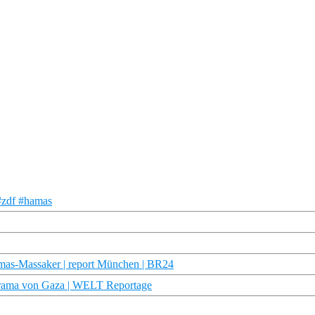
#zdf #hamas
amas-Massaker | report München | BR24
rama von Gaza | WELT Reportage