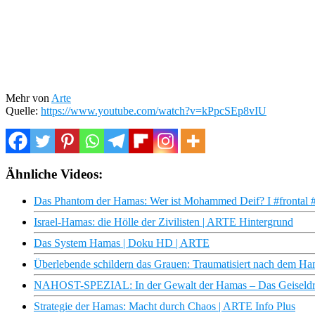
Mehr von
Arte
Quelle:
https://www.youtube.com/watch?v=kPpcSEp8vIU
Ähnliche Videos:
Das Phantom der Hamas: Wer ist Mohammed Deif? I #frontal 
Israel-Hamas: die Hölle der Zivilisten | ARTE Hintergrund
Das System Hamas | Doku HD | ARTE
Überlebende schildern das Grauen: Traumatisiert nach dem H
NAHOST-SPEZIAL: In der Gewalt der Hamas – Das Geiseld
Strategie der Hamas: Macht durch Chaos | ARTE Info Plus