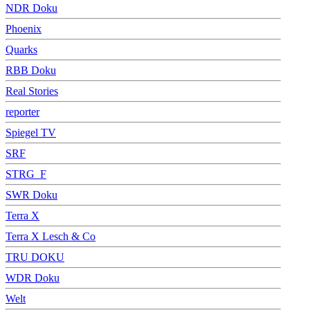
NDR Doku
Phoenix
Quarks
RBB Doku
Real Stories
reporter
Spiegel TV
SRF
STRG_F
SWR Doku
Terra X
Terra X Lesch & Co
TRU DOKU
WDR Doku
Welt