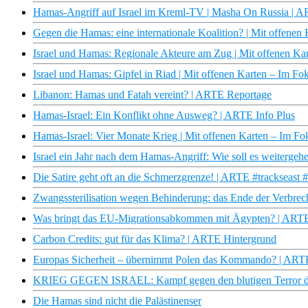
Hamas-Angriff auf Israel im Kreml-TV | Masha On Russia | 
Gegen die Hamas: eine internationale Koalition? | Mit offene
Israel und Hamas: Regionale Akteure am Zug | Mit offenen Ka
Israel und Hamas: Gipfel in Riad | Mit offenen Karten – Im F
Libanon: Hamas und Fatah vereint? | ARTE Reportage
Hamas-Israel: Ein Konflikt ohne Ausweg? | ARTE Info Plus
Hamas-Israel: Vier Monate Krieg | Mit offenen Karten – Im F
Israel ein Jahr nach dem Hamas-Angriff: Wie soll es weitergeh
Die Satire geht oft an die Schmerzgrenze! | ARTE #trackseast 
Zwangssterilisation wegen Behinderung: das Ende der Verbre
Was bringt das EU-Migrationsabkommen mit Ägypten? | ARTE
Carbon Credits: gut für das Klima? | ARTE Hintergrund
Europas Sicherheit – übernimmt Polen das Kommando? | ART
KRIEG GEGEN ISRAEL: Kampf gegen den blutigen Terror de
Die Hamas sind nicht die Palästinenser