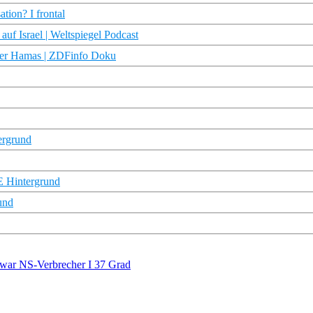
tion? I frontal
auf Israel | Weltspiegel Podcast
 der Hamas | ZDFinfo Doku
ergrund
TE Hintergrund
und
 war NS-Verbrecher I 37 Grad