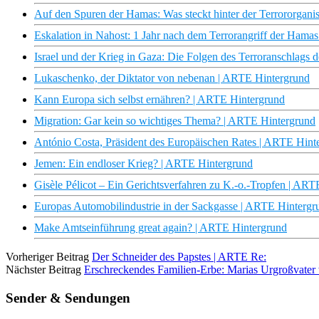
Auf den Spuren der Hamas: Was steckt hinter der Terrororganisa
Eskalation in Nahost: 1 Jahr nach dem Terrorangriff der Hamas 
Israel und der Krieg in Gaza: Die Folgen des Terroranschlags
Lukaschenko, der Diktator von nebenan | ARTE Hintergrund
Kann Europa sich selbst ernähren? | ARTE Hintergrund
Migration: Gar kein so wichtiges Thema? | ARTE Hintergrund
António Costa, Präsident des Europäischen Rates | ARTE Hint
Jemen: Ein endloser Krieg? | ARTE Hintergrund
Gisèle Pélicot – Ein Gerichtsverfahren zu K.-o.-Tropfen | AR
Europas Automobilindustrie in der Sackgasse | ARTE Hintergr
Make Amtseinführung great again? | ARTE Hintergrund
Vorheriger Beitrag
Der Schneider des Papstes | ARTE Re:
Nächster Beitrag
Erschreckendes Familien-Erbe: Marias Urgroßvater
Sender & Sendungen