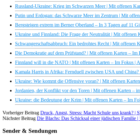
Russland-Ukraine: Krieg im Schwarzen Meer | Mit offenen Ka
Putin und Erdogan: das Schwarze Meer im Zentrum | Mit offe
Bergsteigen extrem im Berner Oberland – In 3 Tagen auf 11 G
Ukraine und Finnland: Die Frage der Neutralität | Mit offene
Schwangerschaftsabbruch: Ein bedrohtes Recht | Mit offenen 
Die Demokratie auf dem Prüfstand? | Mit offenen Karten – Im
Finnland will in die NATO | Mit offenen Karten – Im Fokus |
Kamala Harris in Afrika: Fernduell zwischen USA und China? 
Ukraine: Wie kommt die Offensive voran? | Mit offenen Karte
Jordanien, der Konflikt vor den Toren | Mit offenen Karten – 
Ukraine: die Bedeutung der Krim | Mit offenen Karten – Im F
Vorheriger Beitrag
Druck, Angst, Stress: Macht Schule uns krank? 
Nächster Beitrag
Die Blachs: Das Schicksal einer jüdischen Familie
Sender & Sendungen