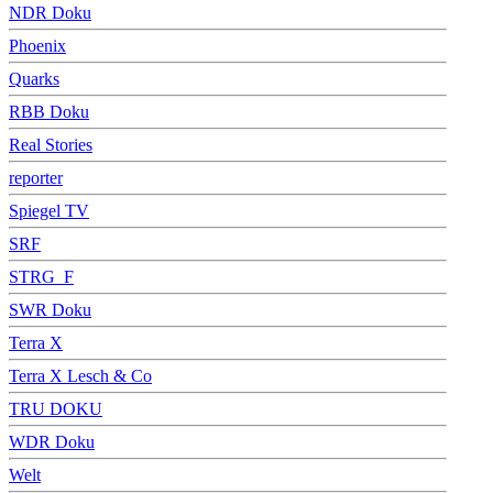
NDR Doku
Phoenix
Quarks
RBB Doku
Real Stories
reporter
Spiegel TV
SRF
STRG_F
SWR Doku
Terra X
Terra X Lesch & Co
TRU DOKU
WDR Doku
Welt