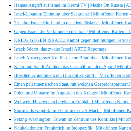
Hamas-Angriff auf Israel im Kreml-TV | Masha On Russia | 
Israel-Libanon: Einigung über Seegrenze | Mit offenen Karten
75 Jahre Israel: Ein Land in der Identitätskrise | Mit offenen 
Gegen Israel: die Verbündeten des Iran | Mit offenen Karten 
KRIEG GEGEN ISRAEL: Kampf gegen den blutigen Terror de
Israel: Sderot, das zweite Israel | ARTE Reportage
Israel: Auswegloser Konflikt, neue Bündnisse | Mit offenen K
Katar und Saudi-Arabien: das Geschäft mit dem Sport | Mit o
Brasilien-Argentinien: ein Duo mit Zukunft? | Mit offenen Ka
Einen palästinensischen Staat, mit welchen Gesprächspartnern
Polen und Ungarn: Im Angesicht des Krieges | Mit offenen Ka
Weltweit: Hitzewellen bereits im Frühjahr | Mit offenen Karte
Sturm aufs Kapitol: Im Zentrum der US-Macht | Mit offenen 
Peking-Washington: Taiwan im Zentrum des Konflikts | Mit o
Neukaledonien: Frankreich im Indopazifik | Mit offenen Kart