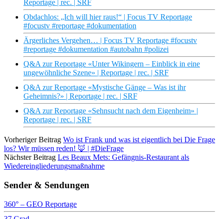
Reportage | rec. | SRF
Obdachlos: „Ich will hier raus!“ | Focus TV Reportage
#focustv #reportage #dokumentation
Ärgerliches Vergehen… | Focus TV Reportage #focustv
#reportage #dokumentation #autobahn #polizei
Q&A zur Reportage «Unter Wikingern – Einblick in eine
ungewöhnliche Szene» | Reportage | rec. | SRF
Q&A zur Reportage «Mystische Gänge – Was ist ihr
Geheimnis?» | Reportage | rec. | SRF
Q&A zur Reportage «Sehnsucht nach dem Eigenheim» |
Reportage | rec. | SRF
Vorheriger Beitrag
Wo ist Frank und was ist eigentlich bei Die Frage
los? Wir müssen reden! 🦊 | #DieFrage
Nächster Beitrag
Les Beaux Mets: Gefängnis-Restaurant als
Wiedereingliederungsmaßnahme
Sender & Sendungen
360° – GEO Reportage
37 Grad