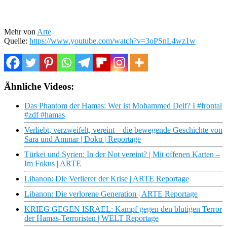
Mehr von
Arte
Quelle:
https://www.youtube.com/watch?v=3oPSnL4wz1w
Ähnliche Videos:
Das Phantom der Hamas: Wer ist Mohammed Deif? I #frontal
#zdf #hamas
Verliebt, verzweifelt, vereint – die bewegende Geschichte von
Sara und Ammar | Doku | Reportage
Türkei und Syrien: In der Not vereint? | Mit offenen Karten –
Im Fokus | ARTE
Libanon: Die Verlierer der Krise | ARTE Reportage
Libanon: Die verlorene Generation | ARTE Reportage
KRIEG GEGEN ISRAEL: Kampf gegen den blutigen Terror
der Hamas-Terroristen | WELT Reportage