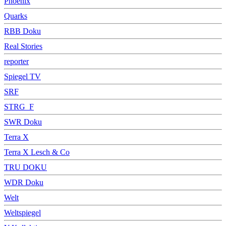
Phoenix
Quarks
RBB Doku
Real Stories
reporter
Spiegel TV
SRF
STRG_F
SWR Doku
Terra X
Terra X Lesch & Co
TRU DOKU
WDR Doku
Welt
Weltspiegel