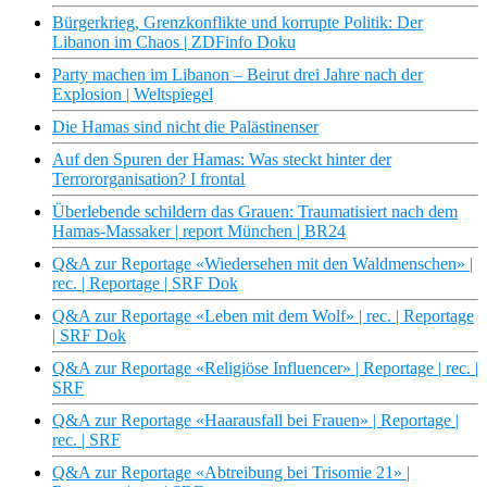
Bürgerkrieg, Grenzkonflikte und korrupte Politik: Der
Libanon im Chaos | ZDFinfo Doku
Party machen im Libanon – Beirut drei Jahre nach der
Explosion | Weltspiegel
Die Hamas sind nicht die Palästinenser
Auf den Spuren der Hamas: Was steckt hinter der
Terrororganisation? I frontal
Überlebende schildern das Grauen: Traumatisiert nach dem
Hamas-Massaker | report München | BR24
Q&A zur Reportage «Wiedersehen mit den Waldmenschen» |
rec. | Reportage | SRF Dok
Q&A zur Reportage «Leben mit dem Wolf» | rec. | Reportage
| SRF Dok
Q&A zur Reportage «Religiöse Influencer» | Reportage | rec. |
SRF
Q&A zur Reportage «Haarausfall bei Frauen» | Reportage |
rec. | SRF
Q&A zur Reportage «Abtreibung bei Trisomie 21» |