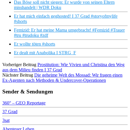
Das Böse soll nicht siegen: Er wurde von seinen Eltern
misshandelt | WDR Doku
Er hat mich einfach geghosted! I 37 Grad #storyofmylife
#shorts
Femizid: Er hat meine Mama umgebracht! #Femizid #Trauer
#tru #trudoku #zdf
Er wollte töten #shorts
Er dealt mit Anabolika I STRG_F
Vorheriger Beitrag
Prostitution: Wie Vivien und Christina den Weg
aus dem Milieu finden I 37 Grad
Nächster Beitrag
Die geheime Welt des Mossad: Wir fragen einen
Ex-Agenten nach Methoden & Undercover-Operationen
Sender & Sendungen
360° – GEO Reportage
37 Grad
3sat
Abenteuer Leben