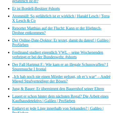
gefährlich ist er?
Er ist Bordell-Besitzer #shorts
Atommüll: So gefährlich ist er wirklich | Harald Lesch | Terra
X Lesch & Co
Reporter Matthias auf der Flucht: Kann er der Hightech-
Drohne entkommen?
Der Online-Date-Doktor: Er textet, damit du datest! | Galileo |
ProSieben
Ferdinand studiert eigentlich VWL – seine Wochenenden
verbringt er bei der Bundeswehr. #shorts
Der Fall Hartmut F.: Wie kam er an illegale Schusswaffen? I
Spurensuche I frontal
„Ich hab noch nie einen Mörder gefragt, ob er’s war“ – André
Miegel Strafverteidiger der Bösen?
Jung & Bauer: Er übernimmt den Bauernhof seiner Eltern
Lauert er schon hinter dem nächsten Regal? Die Arbeit eines
Kaufhausdetektivs | Galileo | ProSieben
Entlarvt er jede Lüge innerhalb von Sekunden? | Galileo |
ProSieben