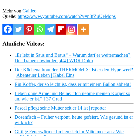
Mehr von
Galileo
Quelle:
https://www.youtube.com/watch?v=n3fZuUeMops
Ähnliche Videos:
„Er lebt in Saus und Braus“ – Warum darf er weitermachen? |
Der Trauerschwindler | 4/4 | WDR Doku
Der Küchenallrounder THERMOMIX: Ist er den Hype wert?
| Abenteuer Leben | Kabel Eins
Ein Koffer, der so leicht ist, dass er mit einem Ballon abhebt!
Leben ohne Arme und Beine: “Ich nehme meinen Körper so
an, wie er ist.” I 37 Grad
Pascal pflegt seine Mutter seit er 14 ist | reporter
Dosenfisch – Früher verpönt, heute gefeiert. Wie gesund ist er
wirklich?
Giftige Feuerwürmer breiten sich im Mittelmeer aus: Wie