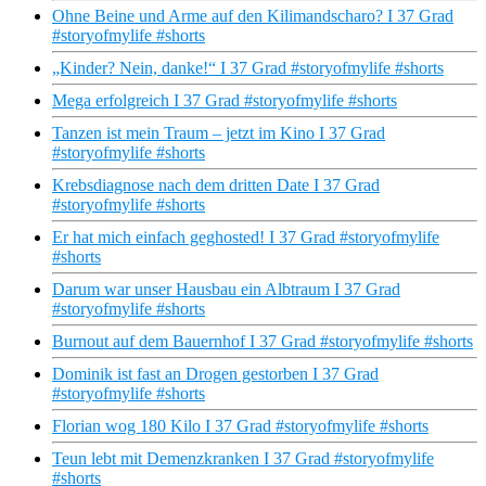
Ohne Beine und Arme auf den Kilimandscharo? I 37 Grad
#storyofmylife #shorts
„Kinder? Nein, danke!“ I 37 Grad #storyofmylife #shorts
Mega erfolgreich I 37 Grad #storyofmylife #shorts
Tanzen ist mein Traum – jetzt im Kino I 37 Grad
#storyofmylife #shorts
Krebsdiagnose nach dem dritten Date I 37 Grad
#storyofmylife #shorts
Er hat mich einfach geghosted! I 37 Grad #storyofmylife
#shorts
Darum war unser Hausbau ein Albtraum I 37 Grad
#storyofmylife #shorts
Burnout auf dem Bauernhof I 37 Grad #storyofmylife #shorts
Dominik ist fast an Drogen gestorben I 37 Grad
#storyofmylife #shorts
Florian wog 180 Kilo I 37 Grad #storyofmylife #shorts
Teun lebt mit Demenzkranken I 37 Grad #storyofmylife
#shorts