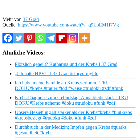
Mehr von
37 Grad
Quelle:
https://www.youtube.com/watch?v=q9LpEM1f7Vg
Ähnliche Videos:
Plötzlich geheilt? Katharina und der Krebs I 37 Grad
„Ich hatte HPV!“ I 37 Grad #storyofmylife
Ich habe meine Familie an Krebs verloren | TRU
DOKU#krebs #trauer #tod #waise #trudoku #zdf #funk
Krebs-Diagnose zum Geburtstag: Alina bleibt stark I TRU
DOKU#Krebs #chemo #doku #trudoku #funk #zdf
Unsere Beziehung ist stärker als der Krebs#krebs #blutkrebs
#krebsbesiegt #trudoku #doku #funk #zdf
Durchbruch in der Medizin: Impfen gegen Krebs #quarks
#gesundheit #krebs