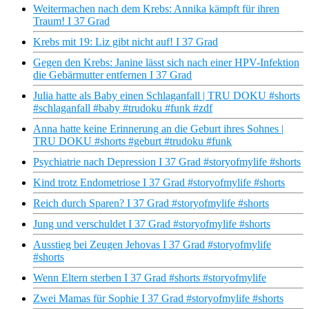
Weitermachen nach dem Krebs: Annika kämpft für ihren
Traum! I 37 Grad
Krebs mit 19: Liz gibt nicht auf! I 37 Grad
Gegen den Krebs: Janine lässt sich nach einer HPV-Infektion
die Gebärmutter entfernen I 37 Grad
Julia hatte als Baby einen Schlaganfall | TRU DOKU #shorts
#schlaganfall #baby #trudoku #funk #zdf
Anna hatte keine Erinnerung an die Geburt ihres Sohnes |
TRU DOKU #shorts #geburt #trudoku #funk
Psychiatrie nach Depression I 37 Grad #storyofmylife #shorts
Kind trotz Endometriose I 37 Grad #storyofmylife #shorts
Reich durch Sparen? I 37 Grad #storyofmylife #shorts
Jung und verschuldet I 37 Grad #storyofmylife #shorts
Ausstieg bei Zeugen Jehovas I 37 Grad #storyofmylife
#shorts
Wenn Eltern sterben I 37 Grad #shorts #storyofmylife
Zwei Mamas für Sophie I 37 Grad #storyofmylife #shorts