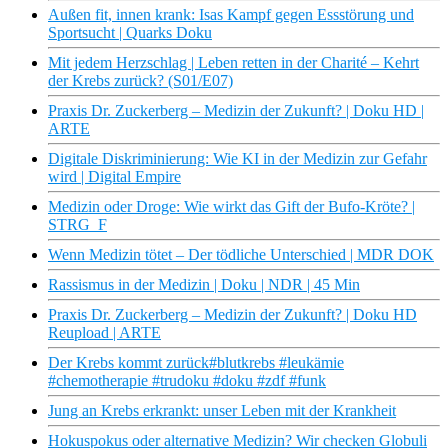
Außen fit, innen krank: Isas Kampf gegen Essstörung und
Sportsucht | Quarks Doku
Mit jedem Herzschlag | Leben retten in der Charité – Kehrt
der Krebs zurück? (S01/E07)
Praxis Dr. Zuckerberg – Medizin der Zukunft? | Doku HD |
ARTE
Digitale Diskriminierung: Wie KI in der Medizin zur Gefahr
wird | Digital Empire
Medizin oder Droge: Wie wirkt das Gift der Bufo-Kröte? |
STRG_F
Wenn Medizin tötet – Der tödliche Unterschied | MDR DOK
Rassismus in der Medizin | Doku | NDR | 45 Min
Praxis Dr. Zuckerberg – Medizin der Zukunft? | Doku HD
Reupload | ARTE
Der Krebs kommt zurück#blutkrebs #leukämie
#chemotherapie #trudoku #doku #zdf #funk
Jung an Krebs erkrankt: unser Leben mit der Krankheit
Hokuspokus oder alternative Medizin? Wir checken Globuli