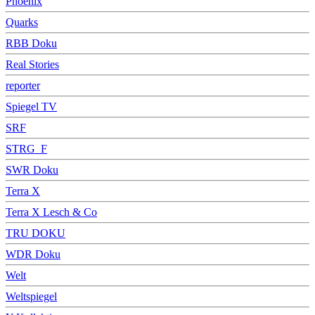
Phoenix
Quarks
RBB Doku
Real Stories
reporter
Spiegel TV
SRF
STRG_F
SWR Doku
Terra X
Terra X Lesch & Co
TRU DOKU
WDR Doku
Welt
Weltspiegel