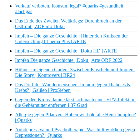
Verkauf verboten, Konsum legal? #quarks #gesundheit
#lachgas
Das Ende des Zweiten Weltkriegs: Durchbruch an der
Ostfront | ZDFinfo Doku
Impfen – Die ganze Geschichte : Hinter den Kulissen der
Untersuchung | Thema Plus | ARTE
Impfen – Die ganze Geschichte | Doku HD | ARTE
Impfen Die ganze Geschichte | Doku | Arte ORF 2022
Hühner im eigenen Garten: Zwischen Kuscheln und Impfen |
Die Story | Kontrovers | BR24
Das Dorf der Wundermenschen: Immun gegen Diabetes &
Krebs? | Galileo | ProSieben
Gegen den Krebs: Janine lässt sich nach einer HPV-Infektion
die Gebärmutter entfernen I 37 Grad
Allergie gegen Pflanzen: Haben wir bald alle Heuschnupfen?
| Quarks
Antidepressiva und Psychotherapie: Was hilft wirklich gegen
Depressionen? | Quarks