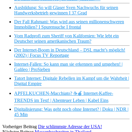
Ausbildung: So will Glaser Sven Nachwuchs für seinen
Handwerksbetrieb gewinnen I 37 Grad
Der Fall Rahmani: Was wird aus seinen millionenschweren
Immobilien? I Spurensuche I frontal
Vom Radprofi zum Sheriff von Kalifornien: Wie lebt ein
Deutscher seinen amerikanischen Traum?
Der Internet-Boom in Deutschland – DSL macht’s möglich!
(2002) | Focus TV Reportage
Internet-Fallen: So kann man sie erkennen und umgehen! |
Galileo | ProSieben
Tatort Internet: Digitale Rebellen im Kampf um die Wahrheit |
Digital Empire
APFELKUCHEN-Macchiato? ☕🍎 Internet-Kaffee-
TRENDS im Test! | Abenteuer Leben | Kabel Eins
Digitalisierung: Was geht noch ohne Internet? | Doku | NDR |
45 Min
Vorheriger Beitrag
Die schlimmste Adresse der USA!
Nächster Beitrag
Massenhochzeiten in Thailand