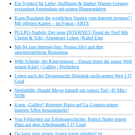
Ein Symbol für Liebe, Hoffnung & Stärke! Warren Gregory
verzaubert Amsterdam mit seinen Blumenrädern
Kann Russland die westlichen Staaten vom Internet trennen? |
Mit offenen Karten – im Fokus | ARTE
PULPO-Nudeln: Der neue INTERNET-Trend im Test! Mit
Chrissi & Tobi | Abenteuer Leben | Kabel Eins
Mit 84 zum Internet-Star: Nonna Silvi und ihre
unwiderstehliche Bolognese
Willi Schmid, der Käsevirtuose – Darum feiert die ganze Welt
seinen Käse! | Galileo | ProSieben
Leben nach der Drogensucht: Dominik sucht seinen Weg I 37
Grad
Sterbehilfe: Harald Mayer kämpft um seinen Tod | 45 Min |
NDR
Kann „Galileo“-Reporter Harro auf La Gomera seinen
inneren Affen herauskitzeln?
Von Fehlzeiten zur Erfolgsgeschichte: Patrick findet seinen
Platz auf dem Arbeitsmarkt I 37 Grad
Da kann man seinen Augen kaum glauben! 👀