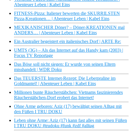
Abenteuer Leben | Kabel Eins
FITNESS-Pizza: Italiener bewerten die SKURRILSTEN
Pizza-Kreationen… | Abenteuer Leben | Kabel Eins
MEXIKANISCHER Döner? – Döner-KREATIONEN mal
ANDERS… | Abenteuer Leben | Kabel Eins
Ein Australier begeistert ein italienisches Dorf | ARTE Re:
UMTS (3G) – Als das Internet auf das Handy kam (2003) |
Focus TV Reportage
Das Böse soll nicht siegen: Er wurde von seinen Eltern
misshandelt | WDR Doku
Das TEUERSTE Internet-Rezept: Die Leberpraline im
Goldmantel! | Abenteuer Leben | Kabel Eins
Millionen bunte Räucherstäbchen: Vietnams faszinierendes
Räucherstäbchen-Dorf erobert das Internet!
Ohne Arme geboren: Aziz (17) bewältigt seinen Alltag mit
den Füßen I TRU DOKU
Leben ohne Arme: Aziz (17) kann fast alles mit seinen Füßen
I TRU DOKU #trudoku #funk #zdf #alltag