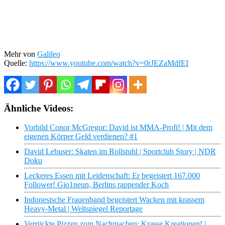
Mehr von
Galileo
Quelle:
https://www.youtube.com/watch?v=0rJEZaMdfEI
Ähnliche Videos:
Vorbild Conor McGregor: David ist MMA-Profi! | Mit dem
eigenen Körper Geld verdienen? #1
David Lebuser: Skaten im Rollstuhl | Sportclub Story | NDR
Doku
Leckeres Essen mit Leidenschaft: Er begeistert 167.000
Follower! Gio1neun, Berlins rappender Koch
Indonesische Frauenband begeistert Wacken mit krassem
Heavy-Metal | Weltspiegel Reportage
Verrückte Pizzen zum Nachmachen: Krasse Kreationen! |