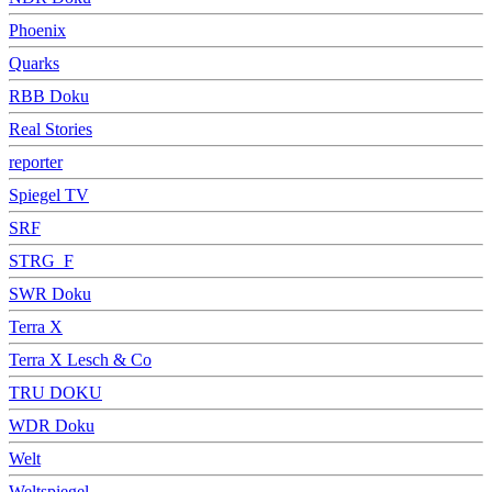
Phoenix
Quarks
RBB Doku
Real Stories
reporter
Spiegel TV
SRF
STRG_F
SWR Doku
Terra X
Terra X Lesch & Co
TRU DOKU
WDR Doku
Welt
Weltspiegel