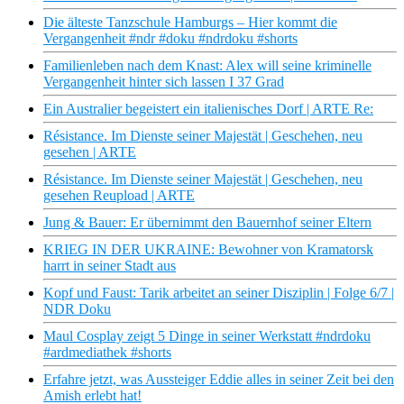
Die älteste Tanzschule Hamburgs – Hier kommt die
Vergangenheit #ndr #doku #ndrdoku #shorts
Familienleben nach dem Knast: Alex will seine kriminelle
Vergangenheit hinter sich lassen I 37 Grad
Ein Australier begeistert ein italienisches Dorf | ARTE Re:
Résistance. Im Dienste seiner Majestät | Geschehen, neu
gesehen | ARTE
Résistance. Im Dienste seiner Majestät | Geschehen, neu
gesehen Reupload | ARTE
Jung & Bauer: Er übernimmt den Bauernhof seiner Eltern
KRIEG IN DER UKRAINE: Bewohner von Kramatorsk
harrt in seiner Stadt aus
Kopf und Faust: Tarik arbeitet an seiner Disziplin | Folge 6/7 |
NDR Doku
Maul Cosplay zeigt 5 Dinge in seiner Werkstatt #ndrdoku
#ardmediathek #shorts
Erfahre jetzt, was Aussteiger Eddie alles in seiner Zeit bei den
Amish erlebt hat!