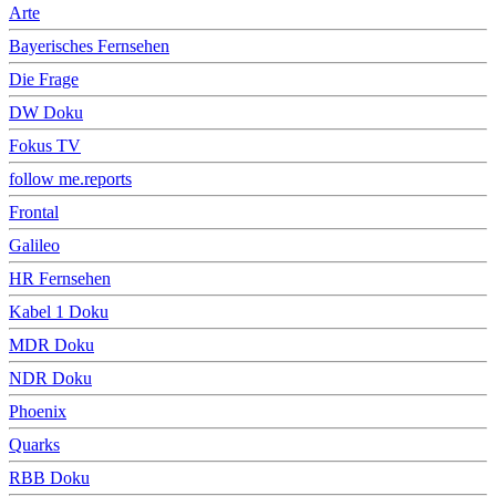
Arte
Bayerisches Fernsehen
Die Frage
DW Doku
Fokus TV
follow me.reports
Frontal
Galileo
HR Fernsehen
Kabel 1 Doku
MDR Doku
NDR Doku
Phoenix
Quarks
RBB Doku