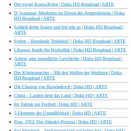
Der ewige Korea-Krieg | Doku HD Reupload | ARTE
D’Artagnan, Musketier im Dienst des Sonnenkönigs | Doku
HD Reupload | ARTE
Schließ deine Augen und hör mir zu | Doku HD Reupload |
ARTE
Syrien – Russlands Testlabor? | Doku HD Reupload | ARTE
Libanon: Inside the Hezbollah | Doku HD Reupload | ARTE
Asbest, eine unendliche Geschichte | Doku HD Reupload |
ARTE
Der Königsmacher – Mit den Waffen der Werbung | Doku
HD Reupload | ARTE
Die Chauras von Bangladesch | Doku HD | ARTE
China – Lautlos liegt das Land | Doku HD | ARTE
Im Tuktuk zur Freiheit | Doku HD | ARTE
5 Elemente der Unendlichkeit | Doku HD | ARTE
Prag, 1952: Der Slánský-Prozess | Doku HD | ARTE
Sea Shepherd – Verfolgungsjagd auf hoher See | Doku HD |