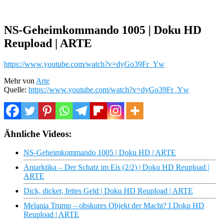
NS-Geheimkommando 1005 | Doku HD
Reupload | ARTE
https://www.youtube.com/watch?v=dyGo39Fr_Yw
Mehr von
Arte
Quelle:
https://www.youtube.com/watch?v=dyGo39Fr_Yw
Ähnliche Videos:
NS-Geheimkommando 1005 | Doku HD | ARTE
Antarktika – Der Schatz im Eis (2/2) | Doku HD Reupload |
ARTE
Dick, dicker, fettes Geld | Doku HD Reupload | ARTE
Melania Trump – obskures Objekt der Macht? I Doku HD
Reupload | ARTE