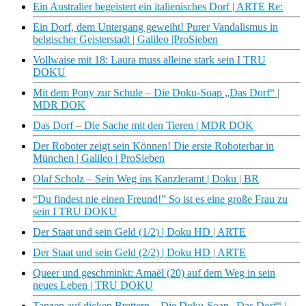
Ein Australier begeistert ein italienisches Dorf | ARTE Re:
Ein Dorf, dem Untergang geweiht! Purer Vandalismus in
belgischer Geisterstadt | Galileo |ProSieben
Vollwaise mit 18: Laura muss alleine stark sein I TRU
DOKU
Mit dem Pony zur Schule – Die Doku-Soap „Das Dorf“ |
MDR DOK
Das Dorf – Die Sache mit den Tieren | MDR DOK
Der Roboter zeigt sein Können! Die erste Roboterbar in
München | Galileo | ProSieben
Olaf Scholz – Sein Weg ins Kanzleramt | Doku | BR
“Du findest nie einen Freund!” So ist es eine große Frau zu
sein I TRU DOKU
Der Staat und sein Geld (1/2) | Doku HD | ARTE
Der Staat und sein Geld (2/2) | Doku HD | ARTE
Queer und geschminkt: Amaël (20) auf dem Weg in sein
neues Leben | TRU DOKU
Tanzen auf dicken Brettern – Die Doku-Soap „Das Dorf“ |