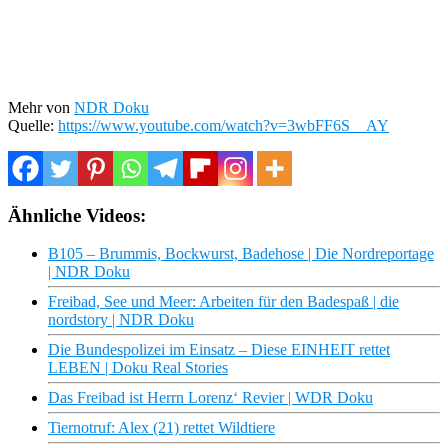
Mehr von
NDR Doku
Quelle:
https://www.youtube.com/watch?v=3wbFF6S__AY
Ähnliche Videos:
B105 – Brummis, Bockwurst, Badehose | Die Nordreportage
| NDR Doku
Freibad, See und Meer: Arbeiten für den Badespaß | die
nordstory | NDR Doku
Die Bundespolizei im Einsatz – Diese EINHEIT rettet
LEBEN | Doku Real Stories
Das Freibad ist Herrn Lorenz‘ Revier | WDR Doku
Tiernotruf: Alex (21) rettet Wildtiere