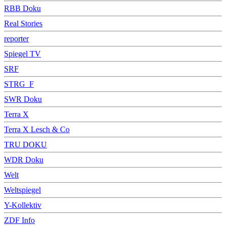
RBB Doku
Real Stories
reporter
Spiegel TV
SRF
STRG_F
SWR Doku
Terra X
Terra X Lesch & Co
TRU DOKU
WDR Doku
Welt
Weltspiegel
Y-Kollektiv
ZDF Info