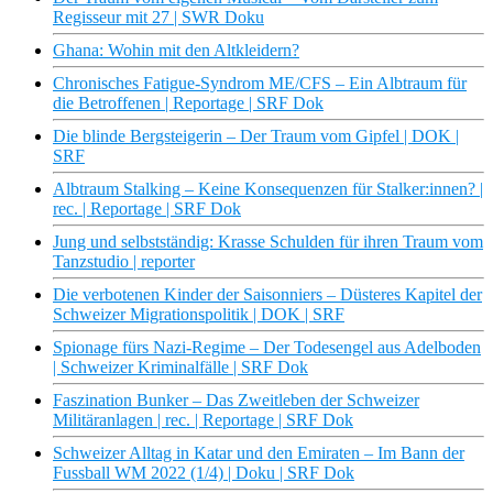
Regisseur mit 27 | SWR Doku
Ghana: Wohin mit den Altkleidern?
Chronisches Fatigue-Syndrom ME/CFS – Ein Albtraum für
die Betroffenen | Reportage | SRF Dok
Die blinde Bergsteigerin – Der Traum vom Gipfel | DOK |
SRF
Albtraum Stalking – Keine Konsequenzen für Stalker:innen? |
rec. | Reportage | SRF Dok
Jung und selbstständig: Krasse Schulden für ihren Traum vom
Tanzstudio | reporter
Die verbotenen Kinder der Saisonniers – Düsteres Kapitel der
Schweizer Migrationspolitik | DOK | SRF
Spionage fürs Nazi-Regime – Der Todesengel aus Adelboden
| Schweizer Kriminalfälle | SRF Dok
Faszination Bunker – Das Zweitleben der Schweizer
Militäranlagen | rec. | Reportage | SRF Dok
Schweizer Alltag in Katar und den Emiraten – Im Bann der
Fussball WM 2022 (1/4) | Doku | SRF Dok