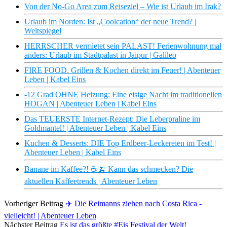
Von der No-Go Area zum Reiseziel – Wie ist Urlaub im Irak?
Urlaub im Norden: Ist „Coolcation“ der neue Trend? |
Weltspiegel
HERRSCHER vermietet sein PALAST! Ferienwohnung mal
anders: Urlaub im Stadtpalast in Jaipur | Galileo
FIRE FOOD. Grillen & Kochen direkt im Feuer! | Abenteuer
Leben | Kabel Eins
-12 Grad OHNE Heizung: Eine eisige Nacht im traditionellen
HOGAN | Abenteuer Leben | Kabel Eins
Das TEUERSTE Internet-Rezept: Die Leberpraline im
Goldmantel! | Abenteuer Leben | Kabel Eins
Kuchen & Desserts: DIE Top Erdbeer-Leckereien im Test! |
Abenteuer Leben | Kabel Eins
Banane im Kaffee?! ☕🍌 Kann das schmecken? Die
aktuellen Kaffeetrends | Abenteuer Leben
Vorheriger Beitrag
✈️ Die Reimanns ziehen nach Costa Rica -
vielleicht! | Abenteuer Leben
Nächster Beitrag
Es ist das größte #Eis Festival der Welt!