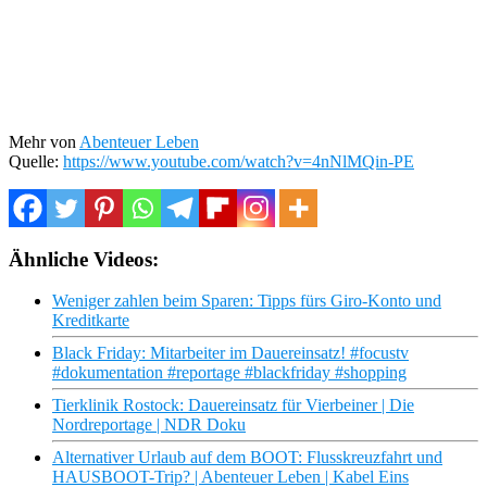
Mehr von
Abenteuer Leben
Quelle:
https://www.youtube.com/watch?v=4nNlMQin-PE
Ähnliche Videos:
Weniger zahlen beim Sparen: Tipps fürs Giro-Konto und
Kreditkarte
Black Friday: Mitarbeiter im Dauereinsatz! #focustv
#dokumentation #reportage #blackfriday #shopping
Tierklinik Rostock: Dauereinsatz für Vierbeiner | Die
Nordreportage | NDR Doku
Alternativer Urlaub auf dem BOOT: Flusskreuzfahrt und
HAUSBOOT-Trip? | Abenteuer Leben | Kabel Eins