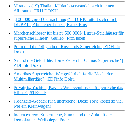
Mirandas (19) Thailand-Urlaub verwandelt sich in einen
Albtraum | TRU DOKU
„100.000€ pro Übernachtung?“ – DIRK futtert sich durch
DUBAI! | Abenteuer Leben | Kabel Eins
Märchenschlösser für bis zu 500.000$: Luxus-Spielhäuser für
superreiche Kinder | Galileo | ProSieben
Putin und die Oligarchen: Russlands Superreiche | ZDFinfo
Doku
Xi und die Geld-Elite: Harte Zeiten für Chinas Superreiche? |
ZDFinfo Doku
Amerikas Superreiche: Wie gefährlich ist die Macht der
Multimilliardäre? | ZDFinfo Doku
Privatjets, Yachten, Kaviar: Wie beeinflussen Superreiche das
Klima? | STRG_F
Hochzeits-Gebäck für Superreiche: Diese Torte kostet so viel
wie ein Kleinwagen!
Indien extrem: Superreiche, Slums und die Zukunft der
Demokratie | Weltspiegel Podcast