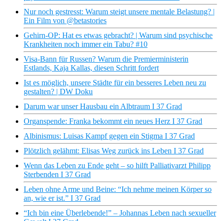
Nur noch gestresst: Warum steigt unsere mentale Belastung? |
Ein Film von @betastories
Gehirn-OP: Hat es etwas gebracht? | Warum sind psychische
Krankheiten noch immer ein Tabu? #10
Visa-Bann für Russen? Warum die Premierministerin
Estlands, Kaja Kallas, diesen Schritt fordert
Ist es möglich, unsere Städte für ein besseres Leben neu zu
gestalten? | DW Doku
Darum war unser Hausbau ein Albtraum I 37 Grad
Organspende: Franka bekommt ein neues Herz I 37 Grad
Albinismus: Luisas Kampf gegen ein Stigma I 37 Grad
Plötzlich gelähmt: Elisas Weg zurück ins Leben I 37 Grad
Wenn das Leben zu Ende geht – so hilft Palliativarzt Philipp
Sterbenden I 37 Grad
Leben ohne Arme und Beine: “Ich nehme meinen Körper so
an, wie er ist.” I 37 Grad
“Ich bin eine Überlebende!” – Johannas Leben nach sexueller