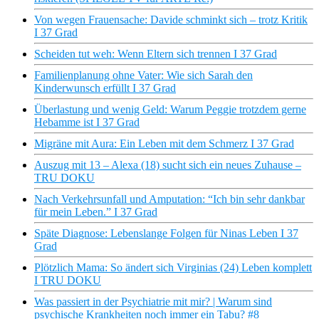
Von wegen Frauensache: Davide schminkt sich – trotz Kritik
I 37 Grad
Scheiden tut weh: Wenn Eltern sich trennen I 37 Grad
Familienplanung ohne Vater: Wie sich Sarah den
Kinderwunsch erfüllt I 37 Grad
Überlastung und wenig Geld: Warum Peggie trotzdem gerne
Hebamme ist I 37 Grad
Migräne mit Aura: Ein Leben mit dem Schmerz I 37 Grad
Auszug mit 13 – Alexa (18) sucht sich ein neues Zuhause –
TRU DOKU
Nach Verkehrsunfall und Amputation: “Ich bin sehr dankbar
für mein Leben.” I 37 Grad
Späte Diagnose: Lebenslange Folgen für Ninas Leben I 37
Grad
Plötzlich Mama: So ändert sich Virginias (24) Leben komplett
I TRU DOKU
Was passiert in der Psychiatrie mit mir? | Warum sind
psychische Krankheiten noch immer ein Tabu? #8