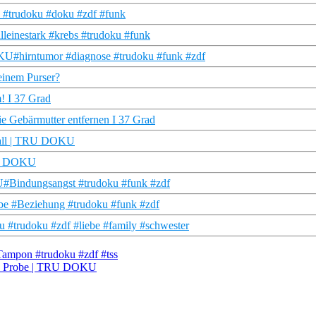
 #trudoku #doku #zdf #funk
leinestark #krebs #trudoku #funk
OKU#hirntumor #diagnose #trudoku #funk #zdf
einem Purser?
! I 37 Grad
ie Gebärmutter entfernen I 37 Grad
fall | TRU DOKU
TRU DOKU
#Bindungsangst #trudoku #funk #zdf
be #Beziehung #trudoku #funk #zdf
#trudoku #zdf #liebe #family #schwester
Tampon #trudoku #zdf #tss
 die Probe | TRU DOKU