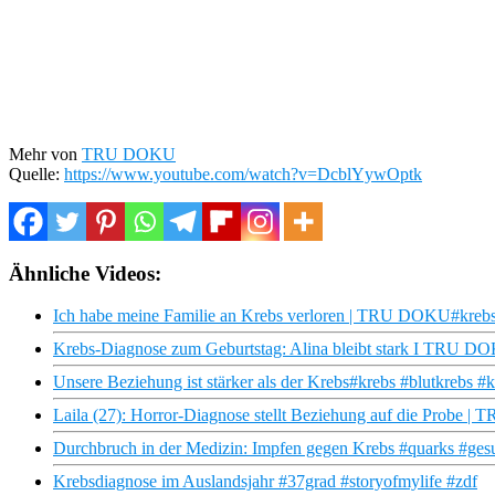
Mehr von
TRU DOKU
Quelle:
https://www.youtube.com/watch?v=DcblYywOptk
Ähnliche Videos:
Ich habe meine Familie an Krebs verloren | TRU DOKU#krebs 
Krebs-Diagnose zum Geburtstag: Alina bleibt stark I TRU 
Unsere Beziehung ist stärker als der Krebs#krebs #blutkrebs #
Laila (27): Horror-Diagnose stellt Beziehung auf die Probe 
Durchbruch in der Medizin: Impfen gegen Krebs #quarks #ges
Krebsdiagnose im Auslandsjahr #37grad #storyofmylife #zdf