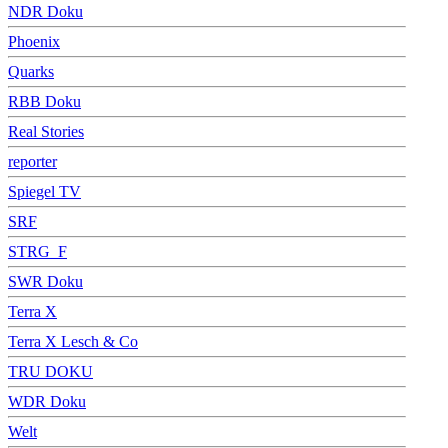
NDR Doku
Phoenix
Quarks
RBB Doku
Real Stories
reporter
Spiegel TV
SRF
STRG_F
SWR Doku
Terra X
Terra X Lesch & Co
TRU DOKU
WDR Doku
Welt