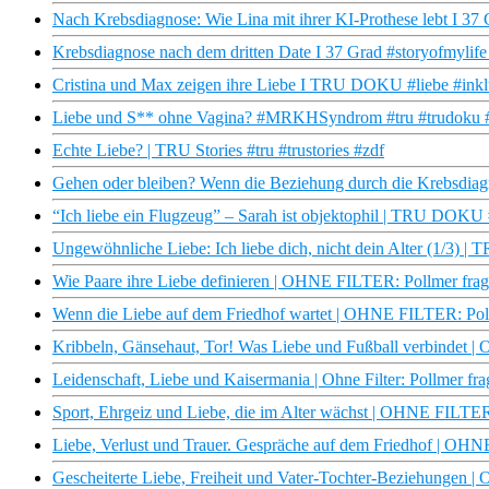
Nach Krebsdiagnose: Wie Lina mit ihrer KI-Prothese lebt I 37
Krebsdiagnose nach dem dritten Date I 37 Grad #storyofmylife
Cristina und Max zeigen ihre Liebe I TRU DOKU #liebe #inkl
Liebe und S** ohne Vagina? #MRKHSyndrom #tru #trudoku #
Echte Liebe? | TRU Stories #tru #trustories #zdf
Gehen oder bleiben? Wenn die Beziehung durch die Krebsdiagno
“Ich liebe ein Flugzeug” – Sarah ist objektophil | TRU DOKU 
Ungewöhnliche Liebe: Ich liebe dich, nicht dein Alter (1/3) | 
Wie Paare ihre Liebe definieren | OHNE FILTER: Pollmer fr
Wenn die Liebe auf dem Friedhof wartet | OHNE FILTER: Po
Kribbeln, Gänsehaut, Tor! Was Liebe und Fußball verbindet
Leidenschaft, Liebe und Kaisermania | Ohne Filter: Pollmer 
Sport, Ehrgeiz und Liebe, die im Alter wächst | OHNE FILT
Liebe, Verlust und Trauer. Gespräche auf dem Friedhof | O
Gescheiterte Liebe, Freiheit und Vater-Tochter-Beziehunge