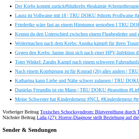
Der Krebs kommt zurück#blutkrebs #leukämie #chemotherapie
Laura ist Vollwaise mit 18 | TRU DOKU #shorts #vollwaise #al
Friederike wäre fast an einem Hirntumor gestorben I TRU D
Kennst du den Unterschied zwischen einem Flugbegleiter und 
Weitermachen nach dem Krebs: Annika kämpft für ihren Traum
Gegen den Krebs: Janine lässt sich nach einer HPV-Infektion d
Toter Winkel: Zarahs Kampf nach einem schweren Fahrradun
Nach einem Kopfsprung ist für Konrad (26) alles anders | 
Katharina kann Liebe und Nähe schwer zulassen | TRU DOKU
Danielas Freundin ist ein Mann | TRU DOKU #transition #Lie
Meine Schwester hat Kinderdemenz #NCL #Kinderdemenz #tru 
Vorheriger Beitrag
Toxisches Schocksyndrom: Blutvergiftung durch 
Nächster Beitrag
Laila (27): Horror-Diagnose stellt Beziehung auf
Sender & Sendungen