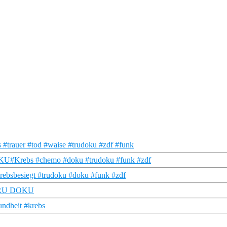
#trauer #tod #waise #trudoku #zdf #funk
DOKU#Krebs #chemo #doku #trudoku #funk #zdf
krebsbesiegt #trudoku #doku #funk #zdf
| TRU DOKU
undheit #krebs