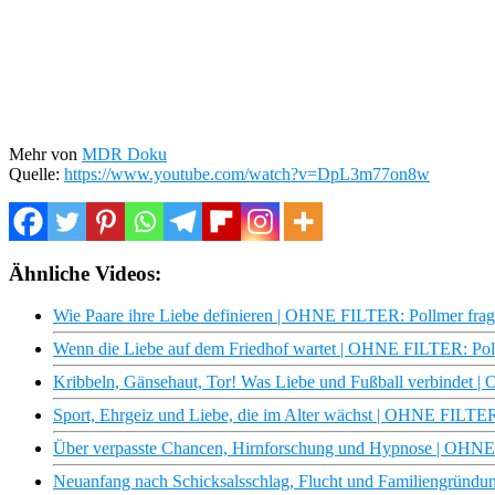
Mehr von
MDR Doku
Quelle:
https://www.youtube.com/watch?v=DpL3m77on8w
Ähnliche Videos:
Wie Paare ihre Liebe definieren | OHNE FILTER: Pollmer fr
Wenn die Liebe auf dem Friedhof wartet | OHNE FILTER: Po
Kribbeln, Gänsehaut, Tor! Was Liebe und Fußball verbindet
Sport, Ehrgeiz und Liebe, die im Alter wächst | OHNE FILT
Über verpasste Chancen, Hirnforschung und Hypnose | OHN
Neuanfang nach Schicksalsschlag, Flucht und Familiengründu