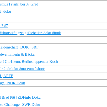
ismus I stark! bei 37 Grad
t | doku
en? #7
#shorts #flugzeug #liebe #trudoku #funk
 Leidenschaft | DOK | SRF
obvermittlerin & Bäcker
wer! Gio1neun, Berlins rappender Koch
ndr #ndrdoku #museum #shorts
d | ARTE
ortage | NDR Doku
d Brad Pitt | ZDFinfo Doku
eise-Challenge | SWR Doku