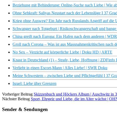
Beziehung mit Behinderung: Online-Suche nach Liebe | Wie a
Ohne Sehkraft: Saliyas Neustart nach der Lebenslüge I 37 Gra
Krieg ohne Ausweg? Ein Jahr nach Russlands Angriff auf die 
Schwanger nach Totgeburt | Risikoschwangerschaft und bange
China greift nach Europa: Ein Hafen nach dem anderen | WD
Groll nach Corona – Was ist aus Massnahmenkritischen nach d
No Sex – Verzicht auf körperliche Liebe | Doku HD | ARTE
Knast in Deutschland (1) – Strafe, Liebe, Hoffnung | ZDFinfo
Verliebt in einen Escort-Mann | Alles Liebe! | SWR Doku
Meine Schwestern – zwischen Liebe und Pflichtgefühl I 37 Gr
Israel: Liebe über Grenzen
Vorheriger Beitrag
Skizzenbuch und Höckers Album | Auschwitz in 
Nächster Beitrag
Sport, Ehrgeiz und Liebe, die im Alter wächst |
Sender & Sendungen