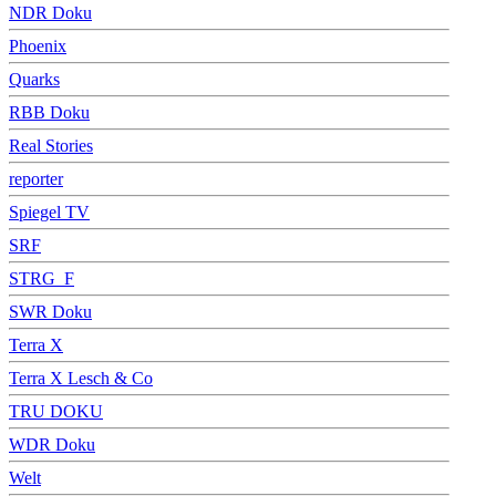
NDR Doku
Phoenix
Quarks
RBB Doku
Real Stories
reporter
Spiegel TV
SRF
STRG_F
SWR Doku
Terra X
Terra X Lesch & Co
TRU DOKU
WDR Doku
Welt