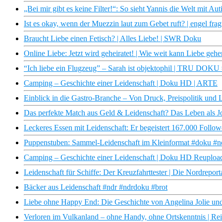
„Bei mir gibt es keine Filter!“: So sieht Yannis die Welt mit Aut
Ist es okay, wenn der Muezzin laut zum Gebet ruft? | engel frag
Braucht Liebe einen Fetisch? | Alles Liebe! | SWR Doku
Online Liebe: Jetzt wird geheiratet! | Wie weit kann Liebe geh
“Ich liebe ein Flugzeug” – Sarah ist objektophil | TRU DOKU 
Camping – Geschichte einer Leidenschaft | Doku HD | ARTE
Einblick in die Gastro-Branche – Von Druck, Preispolitik und
Das perfekte Match aus Geld & Leidenschaft? Das Leben als J
Leckeres Essen mit Leidenschaft: Er begeistert 167.000 Follo
Puppenstuben: Sammel-Leidenschaft im Kleinformat #doku #
Camping – Geschichte einer Leidenschaft | Doku HD Reuploa
Leidenschaft für Schiffe: Der Kreuzfahrttester | Die Nordrep
Bäcker aus Leidenschaft #ndr #ndrdoku #brot
Liebe ohne Happy End: Die Geschichte von Angelina Jolie un
Verloren im Vulkanland – ohne Handy, ohne Ortskenntnis | R