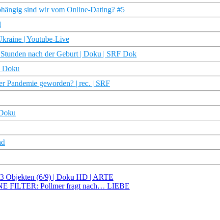
bhängig sind wir vom Online-Dating? #5
d
Ukraine | Youtube-Live
 Stunden nach der Geburt | Doku | SRF Dok
R Doku
er Pandemie geworden? | rec. | SRF
 Doku
ad
33 Objekten (6/9) | Doku HD | ARTE
 OHNE FILTER: Pollmer fragt nach… LIEBE