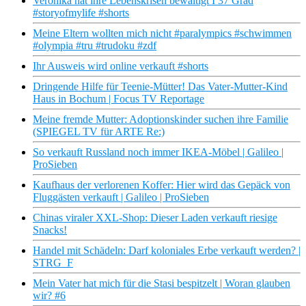
Veronika hat ihre Lebenskrisen bewältigt I 37 Grad
#storyofmylife #shorts
Meine Eltern wollten mich nicht #paralympics #schwimmen
#olympia #tru #trudoku #zdf
Ihr Ausweis wird online verkauft #shorts
Dringende Hilfe für Teenie-Mütter! Das Vater-Mutter-Kind
Haus in Bochum | Focus TV Reportage
Meine fremde Mutter: Adoptionskinder suchen ihre Familie
(SPIEGEL TV für ARTE Re:)
So verkauft Russland noch immer IKEA-Möbel | Galileo |
ProSieben
Kaufhaus der verlorenen Koffer: Hier wird das Gepäck von
Fluggästen verkauft | Galileo | ProSieben
Chinas viraler XXL-Shop: Dieser Laden verkauft riesige
Snacks!
Handel mit Schädeln: Darf koloniales Erbe verkauft werden? |
STRG_F
Mein Vater hat mich für die Stasi bespitzelt | Woran glauben
wir? #6