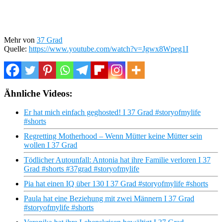
Mehr von
37 Grad
Quelle:
https://www.youtube.com/watch?v=Jgwx8Wpeg1I
Ähnliche Videos:
Er hat mich einfach geghosted! I 37 Grad #storyofmylife
#shorts
Regretting Motherhood – Wenn Mütter keine Mütter sein
wollen I 37 Grad
Tödlicher Autounfall: Antonia hat ihre Familie verloren I 37
Grad #shorts #37grad #storyofmylife
Pia hat einen IQ über 130 I 37 Grad #storyofmylife #shorts
Paula hat eine Beziehung mit zwei Männern I 37 Grad
#storyofmylife #shorts