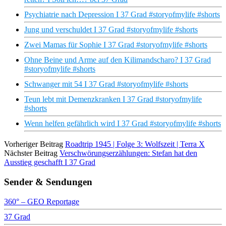
Psychiatrie nach Depression I 37 Grad #storyofmylife #shorts
Jung und verschuldet I 37 Grad #storyofmylife #shorts
Zwei Mamas für Sophie I 37 Grad #storyofmylife #shorts
Ohne Beine und Arme auf den Kilimandscharo? I 37 Grad
#storyofmylife #shorts
Schwanger mit 54 I 37 Grad #storyofmylife #shorts
Teun lebt mit Demenzkranken I 37 Grad #storyofmylife
#shorts
Wenn helfen gefährlich wird I 37 Grad #storyofmylife #shorts
Vorheriger Beitrag
Roadtrip 1945 | Folge 3: Wolfszeit | Terra X
Nächster Beitrag
Verschwörungserzählungen: Stefan hat den
Ausstieg geschafft I 37 Grad
Sender & Sendungen
360° – GEO Reportage
37 Grad