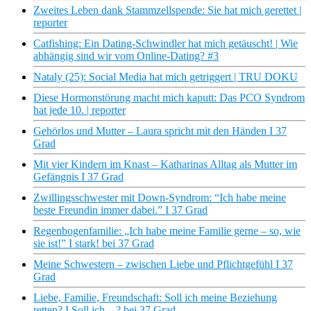
Zweites Leben dank Stammzellspende: Sie hat mich gerettet |
reporter
Catfishing: Ein Dating-Schwindler hat mich getäuscht! | Wie
abhängig sind wir vom Online-Dating? #3
Nataly (25): Social Media hat mich getriggert | TRU DOKU
Diese Hormonstörung macht mich kaputt: Das PCO Syndrom
hat jede 10. | reporter
Gehörlos und Mutter – Laura spricht mit den Händen I 37
Grad
Mit vier Kindern im Knast – Katharinas Alltag als Mutter im
Gefängnis I 37 Grad
Zwillingsschwester mit Down-Syndrom: “Ich habe meine
beste Freundin immer dabei.” I 37 Grad
Regenbogenfamilie: „Ich habe meine Familie gerne – so, wie
sie ist!” I stark! bei 37 Grad
Meine Schwestern – zwischen Liebe und Pflichtgefühl I 37
Grad
Liebe, Familie, Freundschaft: Soll ich meine Beziehung
retten? I Soll ich…? bei 37 Grad