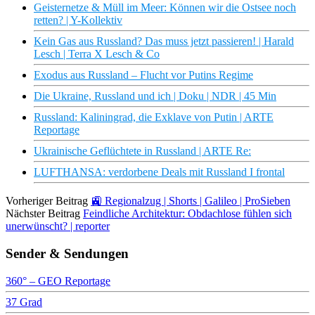
Geisternetze & Müll im Meer: Können wir die Ostsee noch
retten? | Y-Kollektiv
Kein Gas aus Russland? Das muss jetzt passieren! | Harald
Lesch | Terra X Lesch & Co
Exodus aus Russland – Flucht vor Putins Regime
Die Ukraine, Russland und ich | Doku | NDR | 45 Min
Russland: Kaliningrad, die Exklave von Putin | ARTE
Reportage
Ukrainische Geflüchtete in Russland | ARTE Re:
LUFTHANSA: verdorbene Deals mit Russland I frontal
Vorheriger Beitrag
🚉 Regionalzug | Shorts | Galileo | ProSieben
Nächster Beitrag
Feindliche Architektur: Obdachlose fühlen sich
unerwünscht? | reporter
Sender & Sendungen
360° – GEO Reportage
37 Grad