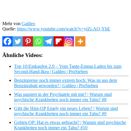
Mehr von
Galileo
Quelle:
https://www.youtube.com/watch?v=ytZi-AQ-YhE
Ähnliche Videos:
Top 10:Einkaufen 2.0 – Vom Tante-Emma-Laden bis zum
Second-Hand-Ikea | Galileo | ProSieben
Benzinpreise noch immer extrem hoch: Was ist aus dem
Benzinrabatt geworden? | Galileo | ProSieben
Was passiert in der Psychiatrie mit mir? | Warum sind
psychische Krankheiten noch immer ein Tabu? #8
Gibt die Hirn-OP Emely ein neues Leben? | Warum sind
psychische Krankheiten noch immer ein Tabu? #9
Gehirn-OP: Hat es etwas gebracht? | Warum sind psychische
Krankheiten noch immer ein Tabu? #10