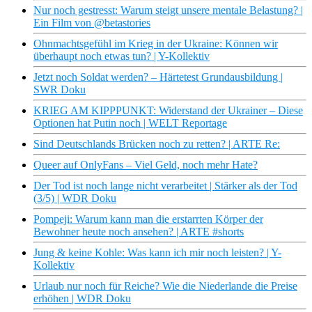
Nur noch gestresst: Warum steigt unsere mentale Belastung? |
Ein Film von @betastories
Ohnmachtsgefühl im Krieg in der Ukraine: Können wir
überhaupt noch etwas tun? | Y-Kollektiv
Jetzt noch Soldat werden? – Härtetest Grundausbildung |
SWR Doku
KRIEG AM KIPPPUNKT: Widerstand der Ukrainer – Diese
Optionen hat Putin noch | WELT Reportage
Sind Deutschlands Brücken noch zu retten? | ARTE Re:
Queer auf OnlyFans – Viel Geld, noch mehr Hate?
Der Tod ist noch lange nicht verarbeitet | Stärker als der Tod
(3/5) | WDR Doku
Pompeji: Warum kann man die erstarrten Körper der
Bewohner heute noch ansehen? | ARTE #shorts
Jung & keine Kohle: Was kann ich mir noch leisten? | Y-
Kollektiv
Urlaub nur noch für Reiche? Wie die Niederlande die Preise
erhöhen | WDR Doku