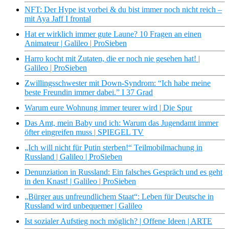
NFT: Der Hype ist vorbei & du bist immer noch nicht reich –
mit Aya Jaff I frontal
Hat er wirklich immer gute Laune? 10 Fragen an einen
Animateur | Galileo | ProSieben
Harro kocht mit Zutaten, die er noch nie gesehen hat! |
Galileo | ProSieben
Zwillingsschwester mit Down-Syndrom: “Ich habe meine
beste Freundin immer dabei.” I 37 Grad
Warum eure Wohnung immer teurer wird | Die Spur
Das Amt, mein Baby und ich: Warum das Jugendamt immer
öfter eingreifen muss | SPIEGEL TV
„Ich will nicht für Putin sterben!“ Teilmobilmachung in
Russland | Galileo | ProSieben
Denunziation in Russland: Ein falsches Gespräch und es geht
in den Knast! | Galileo | ProSieben
„Bürger aus unfreundlichem Staat“: Leben für Deutsche in
Russland wird unbequemer | Galileo
Ist sozialer Aufstieg noch möglich? | Offene Ideen | ARTE