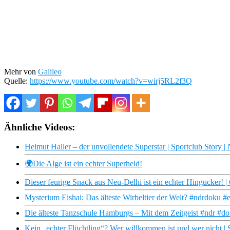
Mehr von
Galileo
Quelle:
https://www.youtube.com/watch?v=wirj5RL2f3Q
Ähnliche Videos:
Helmut Haller – der unvollendete Superstar | Sportclub Story
🌍Die Alge ist ein echter Superheld!
Dieser feurige Snack aus Neu-Delhi ist ein echter Hingucker! | 
Mysterium Eishai: Das älteste Wirbeltier der Welt? #ndrdoku #e
Die älteste Tanzschule Hamburgs – Mit dem Zeitgeist #ndr #d
Kein „echter Flüchtling“? Wer willkommen ist und wer nicht 