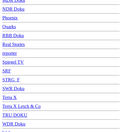
MDR Doku
NDR Doku
Phoenix
Quarks
RBB Doku
Real Stories
reporter
Spiegel TV
SRF
STRG_F
SWR Doku
Terra X
Terra X Lesch & Co
TRU DOKU
WDR Doku