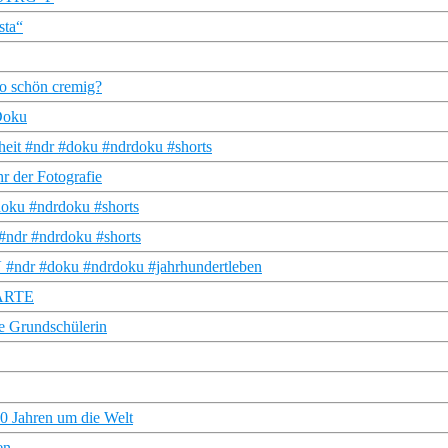
sta“
so schön cremig?
Doku
heit #ndr #doku #ndrdoku #shorts
hr der Fotografie
doku #ndrdoku #shorts
#ndr #ndrdoku #shorts
MV #ndr #doku #ndrdoku #jahrhundertleben
| ARTE
te Grundschülerin
0 Jahren um die Welt
en