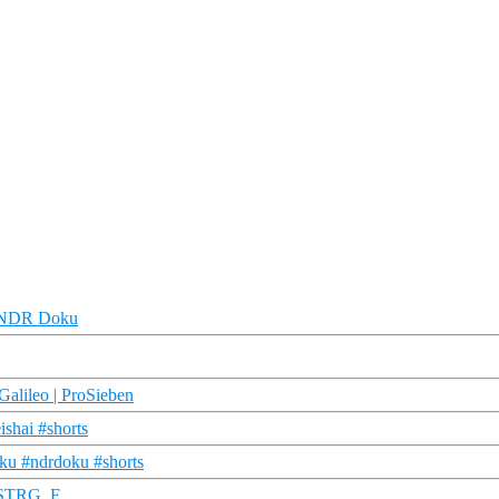
 | NDR Doku
Galileo | ProSieben
ishai #shorts
oku #ndrdoku #shorts
| STRG_F