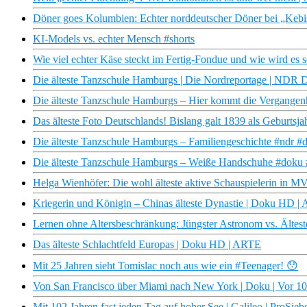
Döner goes Kolumbien: Echter norddeutscher Döner bei „Kebi
KI-Models vs. echter Mensch #shorts
Wie viel echter Käse steckt im Fertig-Fondue und wie wird es 
Die älteste Tanzschule Hamburgs | Die Nordreportage | NDR 
Die älteste Tanzschule Hamburgs – Hier kommt die Vergangen
Das älteste Foto Deutschlands! Bislang galt 1839 als Geburtsja
Die älteste Tanzschule Hamburgs – Familiengeschichte #ndr #
Die älteste Tanzschule Hamburgs – Weiße Handschuhe #doku 
Helga Wienhöfer: Die wohl älteste aktive Schauspielerin in 
Kriegerin und Königin – Chinas älteste Dynastie | Doku HD 
Lernen ohne Altersbeschränkung: Jüngster Astronom vs. Ältes
Das älteste Schlachtfeld Europas | Doku HD | ARTE
Mit 25 Jahren sieht Tomislac noch aus wie ein #Teenager! 😯
Von San Francisco über Miami nach New York | Doku | Vor 10
Mit 102 Jahren fast jeden Tag auf hoher See | Galileo | ProSieb