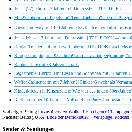
Jonas (27) lebt seit 7 Jahren mit Depression | TRU DOKU
Mit 23-Jahren im Pflegeheim? Teun Toebes möchte das Pfleges
Diese Frau wagt mit 104 Jahren tatsächlich einen Fallschirmsp
Jonas lebt seit 7 Jahren mit Depression | TRU DOKU #shorts 
Ronjas Tochter stirbt mit zwei Jahren I TRU DOKU#schicksals
Bungee Jumping mit 98 Jahren!! #focustv #bungeejumping #re
Rentner-Life mit 33 Jahren #shorts
Legasthenie: Enrico lernt Lesen und Schreiben mit 34 Jahren I
Waffen-Influencerin mit 7 Jahren?! Pinkes Gewehr als Verhar
Kinderkriegen in Krisenzeiten: Wie war das in den 80er-Jahre
Berlin vor über 10 Jahren – Aufstand der Party-Hauptstadt! | 
Vorheriger Beitrag
Luxus über den Wolken! Ein eigener Champagner 
Nächster Beitrag
USA: Ende der Demokratie? | Weltspiegel Podcast
Sender & Sendungen