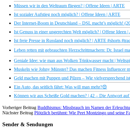
Müssen wir in den Weltraum fliegen? | Offene Ideen | ARTE
Ist sozialer Aufstieg noch möglich? | Offene Ideen | ARTE
Der Internet-Boom in Deutschland – DSL macht’s möglich! (2
Ist Genuss in einer ungerechten Welt möglich? | Offene Ideen 
Ist freie Presse in Russland noch möglich? | ARTE #shorts #tra
Leben retten mit gebrauchten Herzschrittmachern: Dr. Israel m
Geniale Idee: wie man aus Wolken Trinkwasser macht | Weltspi
Muskeln wie Johny Münster? Das machen Fitness Influencer mit
Geld machen mit Puppen und Pilzen – Wie vielversprechend is
Ein Auto, das seitlich fährt: Was will man mehr?😍
Können wir aus Scheiße Gold machen? | 42 – Die Antwort auf 
Vorheriger Beitrag
Buddhismus: Missbrauch im Namen der Erleucht
Nächster Beitrag
Plötzlich berühmt: Wie Peet Montzingo und seine F
Sender & Sendungen