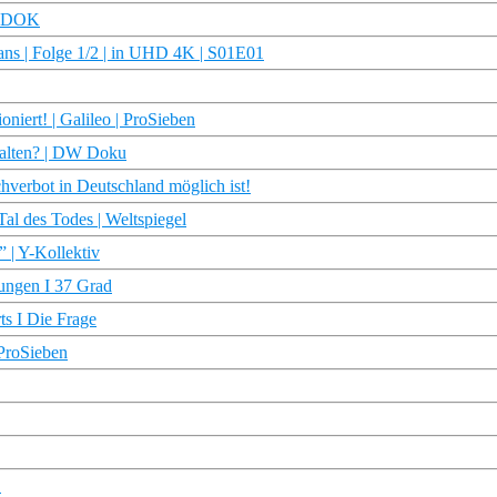
R DOK
ans | Folge 1/2 | in UHD 4K | S01E01
niert! | Galileo | ProSieben
stalten? | DW Doku
hverbot in Deutschland möglich ist!
al des Todes | Weltspiegel
 | Y-Kollektiv
rungen I 37 Grad
ts I Die Frage
 ProSieben
!