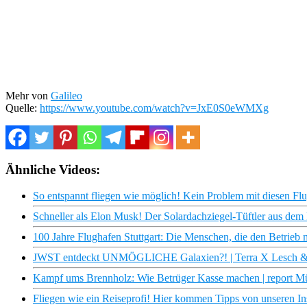
Mehr von
Galileo
Quelle:
https://www.youtube.com/watch?v=JxE0S0eWMXg
Ähnliche Videos:
So entspannt fliegen wie möglich! Kein Problem mit diesen Fl
Schneller als Elon Musk! Der Solardachziegel-Tüftler aus dem
100 Jahre Flughafen Stuttgart: Die Menschen, die den Betri
JWST entdeckt UNMÖGLICHE Galaxien?! | Terra X Lesch & 
Kampf ums Brennholz: Wie Betrüger Kasse machen | report 
Fliegen wie ein Reiseprofi! Hier kommen Tipps von unseren Ins