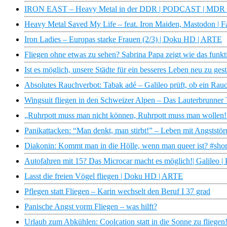
IRON EAST – Heavy Metal in der DDR | PODCAST | MD
Heavy Metal Saved My Life – feat. Iron Maiden, Mastodon | F
Iron Ladies – Europas starke Frauen (2/3) | Doku HD | ARTE
Fliegen ohne etwas zu sehen? Sabrina Papa zeigt wie das funktio
Ist es möglich, unsere Städte für ein besseres Leben neu zu ge
Absolutes Rauchverbot: Tabak adé – Galileo prüft, ob ein Rauc
Wingsuit fliegen in den Schweizer Alpen – Das Lauterbrunner T
„Ruhrpott muss man nicht können, Ruhrpott muss man wollen!”
Panikattacken: “Man denkt, man stirbt!” – Leben mit Angststö
Diakonin: Kommt man in die Hölle, wenn man queer ist? #shor
Autofahren mit 15? Das Microcar macht es möglich!| Galileo |
Lasst die freien Vögel fliegen | Doku HD | ARTE
Pflegen statt Fliegen – Karin wechselt den Beruf I 37 grad
Panische Angst vorm Fliegen – was hilft?
Urlaub zum Abkühlen: Coolcation statt in die Sonne zu fliegen