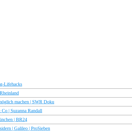
ug-Lifehacks
 Rheinland
eb möglich machen | SWR Doku
Co | Suzanna Randall
München | BR24
idern | Galileo | ProSieben