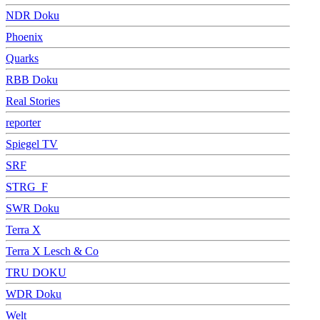
NDR Doku
Phoenix
Quarks
RBB Doku
Real Stories
reporter
Spiegel TV
SRF
STRG_F
SWR Doku
Terra X
Terra X Lesch & Co
TRU DOKU
WDR Doku
Welt