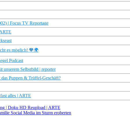
002) | Focus TV Reportage
| ARTE
ckseast
acht es möglich! 🧡🌍
egel Podcast
 unserem Selbstbild | reporter
t das Puppen & Trüffel-Geschäft?
fast alles | ARTE
ung | Doku HD Reupload | ARTE
amilie Social Media im Sturm eroberten