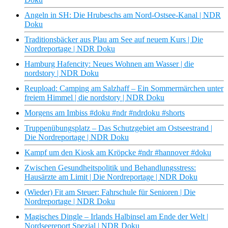
Angeln in SH: Die Hrubeschs am Nord-Ostsee-Kanal | NDR
Doku
Traditionsbäcker aus Plau am See auf neuem Kurs | Die
Nordreportage | NDR Doku
Hamburg Hafencity: Neues Wohnen am Wasser | die
nordstory | NDR Doku
Reupload: Camping am Salzhaff – Ein Sommermärchen unter
freiem Himmel | die nordstory | NDR Doku
Morgens am Imbiss #doku #ndr #ndrdoku #shorts
Truppenübungsplatz – Das Schutzgebiet am Ostseestrand |
Die Nordreportage | NDR Doku
Kampf um den Kiosk am Kröpcke #ndr #hannover #doku
Zwischen Gesundheitspolitik und Behandlungsstress:
Hausärzte am Limit | Die Nordreportage | NDR Doku
(Wieder) Fit am Steuer: Fahrschule für Senioren | Die
Nordreportage | NDR Doku
Magisches Dingle – Irlands Halbinsel am Ende der Welt |
Nordseereport Spezial | NDR Doku