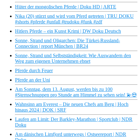
Hüter der mongolischen Pferde | Doku HD | ARTE
Nika (20) stürzt und wird vom Pferd getreten | TRU DOKU
#shorts #pferde #unfall #trudoku #funk #zdf
Hitlers Pferde – ein Kunst Krimi | DW Doku Deutsch
Sonne, Strand und Oligarchen: Die Türkei-Russland-
Connection | report München | BR24
Sonne, Strand und Selbstständigkeit: Wie Auswandern den
Weg zum eigenen Unternehmen ebnet
Pferde durch Feuer
Pferde an der Uni
Am Sonntag, dem 13. August, werden bis zu 100
#Sternschnuppen pro Stunde am Himmel zu sehen sein! 💫😍
Wahnsinn am Everest – Die neuen Chefs am Berg | Hoch
hinaus 2024 | DOK | SRF
Laufen am Limit: Der Barkley-Marathon | Sportclub | NDR
Doku
Am dänischen Limfjord unterwegs | Ostseereport | NDR
Doku