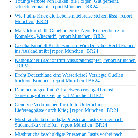
Tötungsverbote von Küken, die Folgen: Gut gemeint,
schlecht gemacht | report München | BR24
Wie Putins Krieg die Lebensmittelpreise steigen lässt | report
München | BR24
Marsalek und die Geheimdienste: Neue Recherchen zum
Komplex „Wirecard“ | report München | BR24
Geschäftsmodell Kinderwunsch: Wie deutsches Recht Frauen
ins Ausland treibt | report München | BR24
Katholischer Bischof trifft Missbrauchsopfer | report München
| BR24
Droht Deutschland eine Wasserkrise? Versiegte Quellen,
trockene Brunnen | report München I BR24
Dämmen gegen Putin? Handwerkermangel bremst
Sanierungsoffensive | report München | BR24
Genervte Verbraucher, frustrierte Unternehmer:
Lieferengpässe durch Krieg | report München | BR24
Missbrauchs-beschuldigte Priester an Justiz vorbei nach
Südamerika verholfen | report München | BR24
Missbrauchs-beschuldigte Priester an Justiz vorbei nach