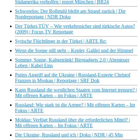
Südamerika verholfen | report München | BR24
Schwerelos: Der Rollstuhl bleibt am Strand zurück | Die
Nordreportage | NDR Doku
Der Türkei-TÜV – Wie verkehrssicher sind türkische Autos?
(2009) | Focus TV Reportage
Syrische Flüchtlinge in der Türkei | ARTE Re:
Wenn die Sonne still steht – Kepler, Galilei und der Himmel
Sommer, Sonne, Kaltgetränk! Biergadgets 2.0 | Abenteuer
Leben | Kabel Eins
Putins Angriff auf die Ukraine | Russland-Experte Christof
Franzen in Moskau | Reportage | SRF Dok
Kann Russland die westlichen Staaten vom Internet trennen? |
Mit offenen Karten – im Fokus | ARTE
Russland: Wie stark ist die Armee? | Mit offenen Karten – Im
Fokus | ARTE
Moldau: Verfügt Russland über die erforderlichen Mittel? |
Mit offenen Karten – Im Fokus | ARTE
Die Ukraine, Russland und ich | Doku | NDR | 45 Min