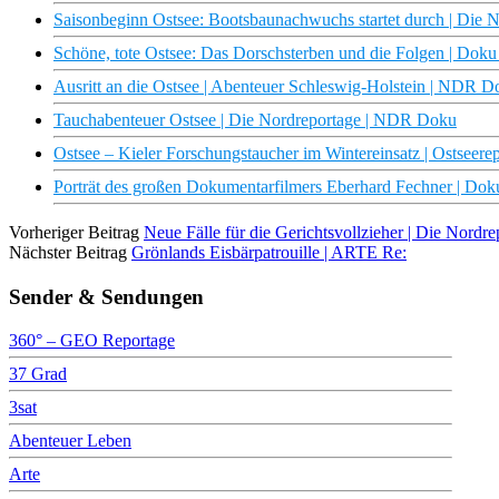
Saisonbeginn Ostsee: Bootsbaunachwuchs startet durch | Die
Schöne, tote Ostsee: Das Dorschsterben und die Folgen | Dok
Ausritt an die Ostsee | Abenteuer Schleswig-Holstein | NDR D
Tauchabenteuer Ostsee | Die Nordreportage | NDR Doku
Ostsee – Kieler Forschungstaucher im Wintereinsatz | Ostseer
Porträt des großen Dokumentarfilmers Eberhard Fechner | D
Vorheriger Beitrag
Neue Fälle für die Gerichtsvollzieher | Die Nord
Nächster Beitrag
Grönlands Eisbärpatrouille | ARTE Re:
Sender & Sendungen
360° – GEO Reportage
37 Grad
3sat
Abenteuer Leben
Arte