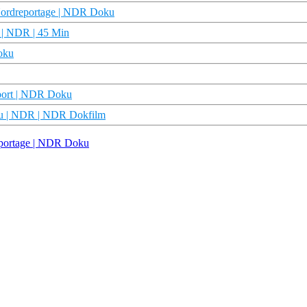
 Nordreportage | NDR Doku
u | NDR | 45 Min
oku
eport | NDR Doku
oku | NDR | NDR Dokfilm
reportage | NDR Doku