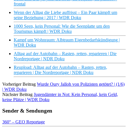
frontal
Wenn der Alltag die Liebe auffrisst – Ein Paar kämpft um
seine Beziehung | 2017 | WDR Doku
1000 Seen, kein Personal: Wie die Seenplatte um den
Tourismus kämpft | WDR Doku
Kampf um Wohnraum: Albtraum Eigenbedarfskündigung |
WDR Doku
Alltag auf der Autobahn – Rasten, retten, reparieren | Die
Nordreportage | NDR Doku
Reupload: Alltag auf der Autobahn – Rasten, retten,
reparieren | Die Nordreportage | NDR Doku
Vorheriger Beitrag
Wurde Oury Jalloh von Polizisten getötet? | (1/6)
| WDR Doku
Nächster Beitrag
Jugendämter in Not: Kein Personal, kein Geld,
keine Plätze | WDR Doku
Sender & Sendungen
360° – GEO Reportage