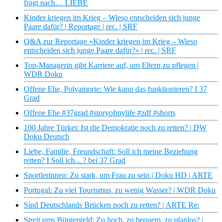
fragt nach… LIEBE
Kinder kriegen im Krieg – Wieso entscheiden sich junge
Paare dafür? | Reportage | rec. | SRF
Q&A zur Reportage «Kinder kriegen im Krieg – Wieso
entscheiden sich junge Paare dafür?» | rec. | SRF
Top-Managerin gibt Karriere auf, um Eltern zu pflegen |
WDR Doku
Offene Ehe, Polyamorie: Wie kann das funktionieren? I 37
Grad
Offene Ehe #37grad #storyofmylife #zdf #shorts
100 Jahre Türkei: Ist die Demokratie noch zu retten? | DW
Doku Deutsch
Liebe, Familie, Freundschaft: Soll ich meine Beziehung
retten? I Soll ich…? bei 37 Grad
Sportlerinnen: Zu stark, um Frau zu sein | Doku HD | ARTE
Portugal: Zu viel Tourismus, zu wenig Wasser? | WDR Doku
Sind Deutschlands Brücken noch zu retten? | ARTE Re:
Streit ums Bürgergeld: Zu hoch, zu bequem, zu planlos? |