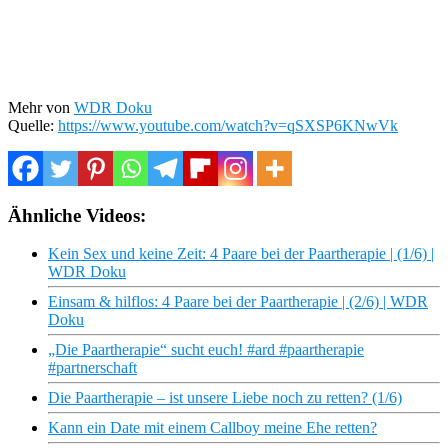
Mehr von
WDR Doku
Quelle:
https://www.youtube.com/watch?v=qSXSP6KNwVk
Ähnliche Videos:
Kein Sex und keine Zeit: 4 Paare bei der Paartherapie | (1/6) |
WDR Doku
Einsam & hilflos: 4 Paare bei der Paartherapie | (2/6) | WDR
Doku
„Die Paartherapie“ sucht euch! #ard #paartherapie
#partnerschaft
Die Paartherapie – ist unsere Liebe noch zu retten? (1/6)
Kann ein Date mit einem Callboy meine Ehe retten?